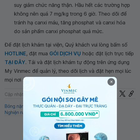
suy giảm chức năng thận. Hầu hết các trường hợp
không nên quá 7 mg/kg trong 6 giờ. Theo dõi để
tránh hạ canxi máu, tăng phosphat và canxi hóa
do sản phẩm canxi phosphat quá mức.
Để đặt lịch khám tại viện, Quý khách vui lòng bấm số
HOTLINE
, đặt mua
GÓI DỊCH VỤ
hoặc đặt lịch trực tiếp
TẠI ĐÂY
. Tải và đặt lịch khám tự động trên ứng dụng
My Vinmec để quản lý, theo dõi lịch và đặt hẹn mọi lúc
mọi nơi ngay trên ứng dụng.
×
Chia sẻ
Cập nhật: 22-07-2024
Bỏng nặng
Phosphat
Phốt phát
Hạ phosphat
Nghiện rượu
Suy dinh dưỡng