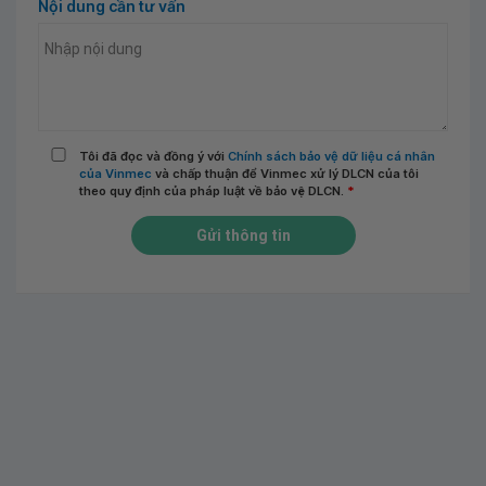
Nội dung cần tư vấn
Tôi đã đọc và đồng ý với
Chính sách bảo vệ dữ liệu cá nhân
của Vinmec
và chấp thuận để Vinmec xử lý DLCN của tôi
theo quy định của pháp luật về bảo vệ DLCN.
*
Gửi thông tin