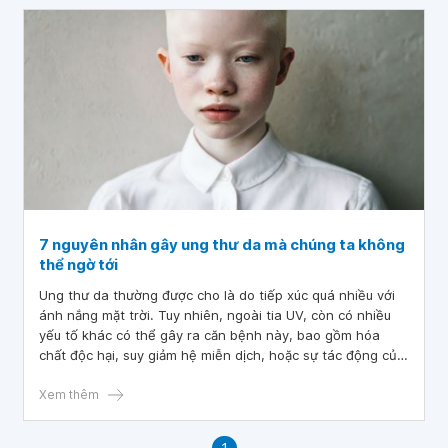
7 nguyên nhân gây ung thư da mà chúng ta không
thể ngờ tới
Ung thư da thường được cho là do tiếp xúc quá nhiều với
ánh nắng mặt trời. Tuy nhiên, ngoài tia UV, còn có nhiều
yếu tố khác có thể gây ra căn bệnh này, bao gồm hóa
chất độc hại, suy giảm hệ miễn dịch, hoặc sự tác động của
một số loại virus nguy hiểm. Hãy cùng bài viết khám phá 7
nguyên nhân tiềm ẩn gây ung thư da cần biết để phòng
Xem thêm
ngừa hiệu quả.