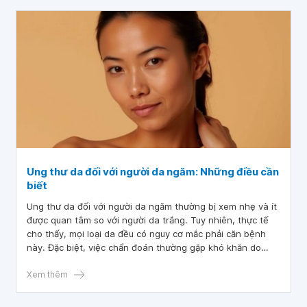
Ung thư da đối với người da ngăm: Những điều cần
biết
Ung thư da đối với người da ngăm thường bị xem nhẹ và ít
được quan tâm so với người da trắng. Tuy nhiên, thực tế
cho thấy, mọi loại da đều có nguy cơ mắc phải căn bệnh
này. Đặc biệt, việc chẩn đoán thường gặp khó khăn do
những dấu hiệu của ung thư da dễ bị nhầm lẫn hoặc bỏ sót
trên làn da sẫm màu.
Xem thêm