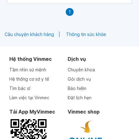
em có uống thuốc điều trị Covid và đến ngày 5/9 thì em có
dừng thuốc vì khỏi bệnh. Liệu nó có ảnh hưởng gì nếu em
1
mang thai hay nội tiết không? Mong bác sĩ tư vấn, em cảm
ơn.
Câu chuyện khách hàng
Thông tin sức khỏe
Hệ thống Vinmec
Dịch vụ
Tầm nhìn sứ mệnh
Chuyên khoa
Hệ thống cơ sở y tế
Gói dịch vụ
Tìm bác sĩ
Bảo hiểm
Làm việc tại Vinmec
Đặt lịch hẹn
Tải App MyVinmec
Vinmec shop