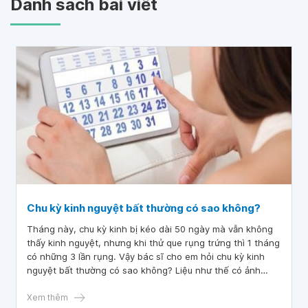
Danh sách bài viết
Chu kỳ kinh nguyệt bất thường có sao không?
Tháng này, chu kỳ kinh bị kéo dài 50 ngày mà vẫn không
thấy kinh nguyệt, nhưng khi thử que rụng trứng thì 1 tháng
có những 3 lần rụng. Vậy bác sĩ cho em hỏi chu kỳ kinh
nguyệt bất thường có sao không? Liệu như thế có ảnh
hưởng gì tới việc mang thai của tôi không? Hiện tại, em rất
lo lắng vì chưa thấy kinh nguyệt. Trước đó là ngày 28/8,
Xem thêm