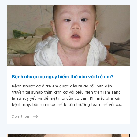
Bệnh nhược cơ nguy hiểm thế nào với trẻ em?
Bệnh nhược cơ ở trẻ em được gây ra do rối loạn dẫn
truyền tại synap thần kinh cơ với biểu hiện trên lâm sàng
là sự suy yếu và dễ mệt mỏi của cơ vân. Khi mắc phải căn
bệnh này, bệnh nhi có thể bị tổn thương toàn thể với các
triệu chứng nhược cơ toàn thân, cơ yếu không thể thở
gắng sức được nên dễ bị suy hô hấp và tử vong.
Xem thêm