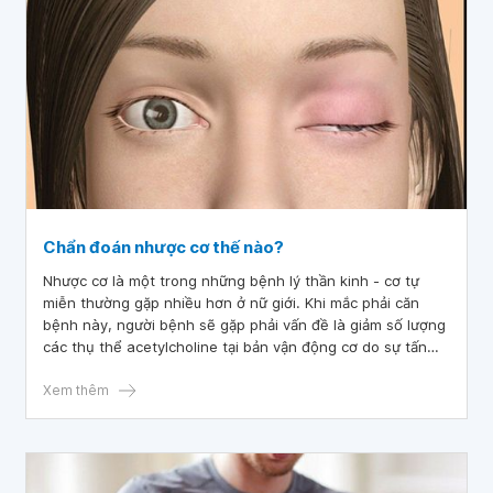
Chẩn đoán nhược cơ thế nào?
Nhược cơ là một trong những bệnh lý thần kinh - cơ tự
miễn thường gặp nhiều hơn ở nữ giới. Khi mắc phải căn
bệnh này, người bệnh sẽ gặp phải vấn đề là giảm số lượng
các thụ thể acetylcholine tại bản vận động cơ do sự tấn
công của các kháng thể tự miễn vào các thụ thể này.
Bệnh nhược cơ nếu không được điều trị kịp thời thì nguy cơ
Xem thêm
biến chứng nguy hiểm sẽ rất cao.