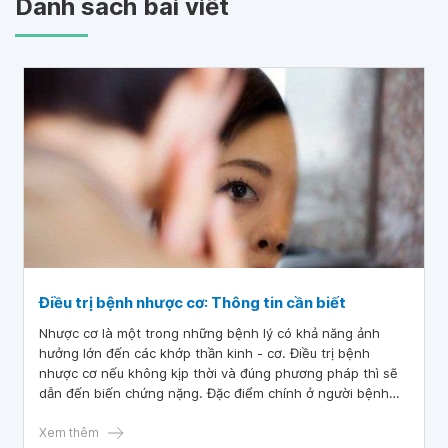
Danh sách bài viết
Điều trị bệnh nhược cơ: Thông tin cần biết
Nhược cơ là một trong những bệnh lý có khả năng ảnh
hưởng lớn đến các khớp thần kinh - cơ. Điều trị bệnh
nhược cơ nếu không kịp thời và đúng phương pháp thì sẽ
dẫn đến biến chứng nặng. Đặc điểm chính ở người bệnh
nhược cơ là sự yếu và mỏi cơ vân, tình trạng này sẽ nặng
thêm khi người bệnh gắng sức và cải thiện khi được nghỉ
Xem thêm