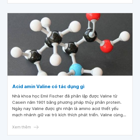
ngơi phù hợp.
Acid amin Valine có tác dụng gì
Nhà khoa học Emil Fischer đã phân lập được Valine từ
Casein năm 1901 bằng phương pháp thủy phân protein.
Ngày nay Valine được ghi nhận là amino acid thiết yếu
mạch nhánh giữ vai trò kích thích phát triển. Valine cùng
Leucine và Isoleucine là bộ ba amino acid mạch nhánh cấu
thành hơn 2/3 tổng lượng amino acid trong cơ thể, giữ vai
Xem thêm
trò vô giá đối với con người.