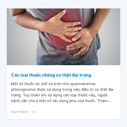
Các loại thuốc chống co thắt đại tràng
Một số thuốc ức chế cơ trơn như spasmaverine,
phloroglucinol được sử dụng trong việc điều trị co thắt đại
tràng. Tuy nhiên khi sử dụng các loại thuốc này, người
bệnh cần chú ý một số tác dụng phụ của thuốc. Tham
khảo ngay bài viết dưới đây để có thêm những thông tin
hữu ích về loại thuốc trị co thắt đại tràng này.
Xem thêm