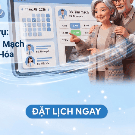
 bụng đầy hơi khó tiêu kéo dài.
 thể bắt đầu và kết thúc một cách nhanh chóng phụ
, sau khoảng từ 3 đến 5 giờ sau khi ăn mà thức ăn
thể xuất hiện.
tiếp, tình trạng này có thể xuất phát từ một vấn đề
 hoạt
m giàu tinh bột hoặc các món ăn khó tiêu. Các thực
ột hoặc chất béo.
 thích như rượu, bia, thuốc lá và đồ uống có gas.
gồm: Vừa ăn vừa nói chuyện, vừa ăn vừa xem tivi,
t, thường xuyên thay đổi thời gian ăn.