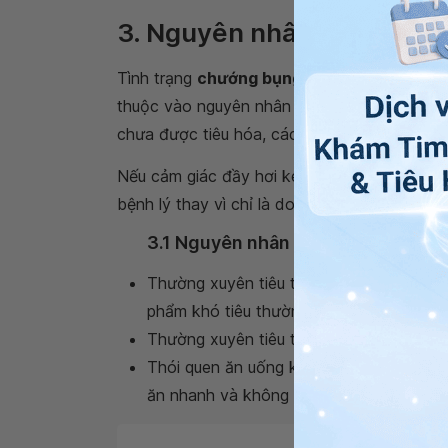
3. Nguyên nhân gây chướng
Tình trạng
chướng bụng đầy hơi khó tiêu
có
thuộc vào nguyên nhân gây ra. Thông thường
chưa được tiêu hóa, các triệu chứng này có 
Nếu cảm giác đầy hơi kéo dài và xảy ra liên 
bệnh lý thay vì chỉ là do thói quen sinh hoạt.
3.1 Nguyên nhân do thói quen sinh
Thường xuyên tiêu thụ các loại thực phẩ
phẩm khó tiêu thường chứa nhiều tinh b
Thường xuyên tiêu thụ các loại chất kích
Thói quen ăn uống không khoa học, bao 
ăn nhanh và không nhai kỹ trước khi nuố