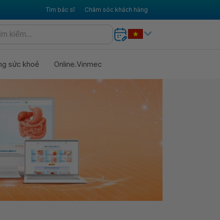
Tìm bác sĩ
Chăm sóc khách hàng
ng sức khoẻ
Online.Vinmec