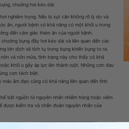
 bụng, chướng hơi kéo dài:
 hơi nghiêm trọng. Nếu bị sụt cân không rõ lý do và
hức ăn, người bệnh có khả năng có một khối u trong
hưởng đến cảm giác thèm ăn của người bệnh.
g chướng bụng đầy hơi kéo dài và liên quan đến các
g lớn dịch sẽ tích tụ trong bụng khiến bụng to ra.
nôn và nôn mửa, tình trạng này cho thấy có khả
oặc khối u gây áp lực lên thành ruột. Những cơn đau
ừng cơn tách biệt.
 máu âm đạo cũng có khả năng liên quan đến tình
thể bắt nguồn từ nguyên nhân nhiễm trùng hoặc viêm
để được kiểm tra và chẩn đoán nguyên nhân của