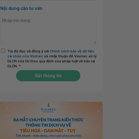
Nội dung cần tư vấn
Tôi đã đọc và đồng ý với
Chính sách bảo vệ dữ liệu
cá nhân của Vinmec
và chấp thuận để Vinmec xử lý
DLCN của tôi theo quy định của pháp luật về bảo vệ
DLCN.
*
Gửi thông tin