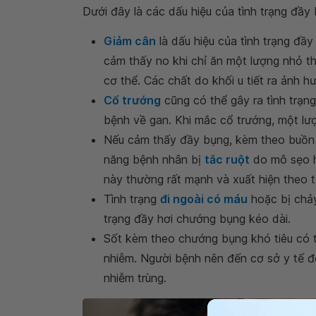
Dưới đây là các dấu hiệu của tình trạng đầy
Giảm cân
là dấu hiệu của tình trạng đầy
cảm thấy no khi chỉ ăn một lượng nhỏ t
cơ thể. Các chất do khối u tiết ra ảnh 
Cổ trướng
cũng có thể gây ra tình trạn
bệnh về gan. Khi mắc cổ trướng, một lượn
Nếu cảm thấy đầy bụng, kèm theo buồn 
năng bệnh nhân bị
tắc ruột
do mô sẹo h
này thường rất mạnh và xuất hiện theo t
Tình trạng
đi ngoài có máu
hoặc bị chảy
trạng đầy hơi chướng bụng kéo dài.
Sốt kèm theo chướng bụng khó tiêu có 
nhiễm. Người bệnh nên đến cơ sở y tế 
nhiễm trùng.