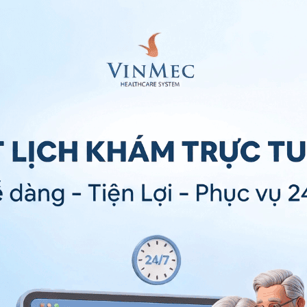
u là dấu hiệu của nhiễm trùng hoặc viêm nhiễm.