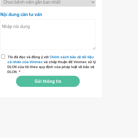
Nội dung cần tư vấn
Tôi đã đọc và đồng ý với
Chính sách bảo vệ dữ liệu
cá nhân của Vinmec
và chấp thuận để Vinmec xử lý
DLCN của tôi theo quy định của pháp luật về bảo vệ
DLCN.
*
Gửi thông tin