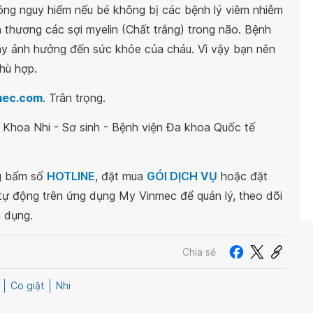
hông nguy hiểm nếu bé không bị các bệnh lý viêm nhiễm
n thương các sợi myelin (Chất trắng) trong não. Bệnh
ây ảnh hưởng đến sức khỏe của cháu. Vì vậy bạn nên
hù hợp.
mec.com
. Trân trọng.
 - Khoa Nhi - Sơ sinh - Bệnh viện Đa khoa Quốc tế
ng bấm số
HOTLINE
, đặt mua
GÓI DỊCH VỤ
hoặc đặt
 tự động trên ứng dụng My Vinmec để quản lý, theo dõi
g dụng.
Chia sẻ
Co giật
Nhi