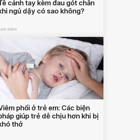
Tê cánh tay kèm đau gót chân
khi ngủ dậy có sao không?
Xem thêm
Viêm phổi ở trẻ em: Các biện
pháp giúp trẻ dễ chịu hơn khi bị
khó thở