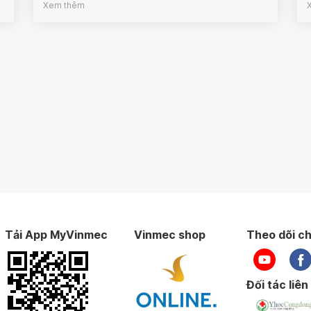
Xem thêm
Tải App MyVinmec
Vinmec shop
Theo dõi ch
Đối tác liên