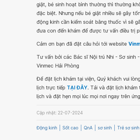
giật, bé sinh hoạt bình thường thì thường k
đặc biệt. Nhưng nếu bé giật nhiều sẽ gây tổ
động kinh cần kiểm soát bằng thuốc vì sẽ g
đưa con đến khám để được tư vấn điều trị p
Cảm ơn bạn đã đặt câu hỏi tới website
Vin
Tư vấn bởi các Bác sĩ Nội trú Nhi - Sơ sinh
Vinmec Hải Phòng
Để đặt lịch khám tại viện, Quý khách vui lò
lịch trực tiếp
TẠI ĐÂY
. Tải và đặt lịch khám
lịch và đặt hẹn mọi lúc mọi nơi ngay trên ứn
Cập nhật: 22-07-2024
Động kinh
Sốt cao
QnA
sơ sinh
Trẻ sơ sinh