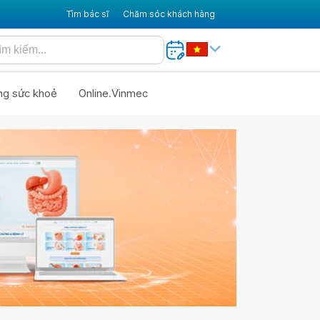
Tìm bác sĩ
Chăm sóc khách hàng
ng sức khoẻ
Online.Vinmec