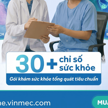
huốc chống động kinh
khác đang được sử dụng hiện
m sử dụng để điều trị.
c chống động kinh