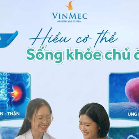
u đời (từ năm những năm 1900) như phenobarbital,
y valproat...
n gần đây (từ năm 2000 trở lại), gồm có: gabapentin,
iracetam, pregabalin...
g ít tác dụng phụ hơn nhưng hiệu quả điều trị chưa
 lựa chọn
thuốc chống động kinh
còn phụ thuộc vào
hích hợp với thuốc thế hệ cũ hơn. Cả 2 loại thuốc mới
nh mới điều trị động kinh.
ng động kinh
có thể gây tác dụng phụ cho người sử
ốc chống động kinh có ảnh hưởng độc hại và trầm trọng,
. Ngoại trừ có trường hợp dùng gardenal (tên biệt
dùng cực cao để tự tử, thì cho tới nay chưa có báo cáo
 động kinh
ở liều điều trị lại làm cho bệnh nhân tử
phụ có hại vào loại bậc nhất của nhóm thuốc chống
g Lyell có thể đưa đến tử vong) và nay gần như không