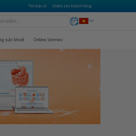
Tìm bác sĩ
Chăm sóc khách hàng
ng sức khoẻ
Online.Vinmec