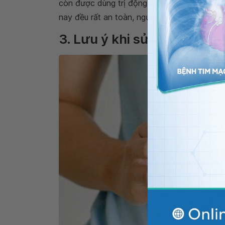
còn được dùng trị động kinh nữa. Còn các
t
nay đều rất an toàn, người bệnh có thể an tâ
3. Lưu ý khi sử dụng thuố