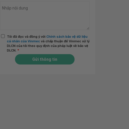
Tôi đã đọc và đồng ý với
Chính sách bảo vệ dữ liệu
cá nhân của Vinmec
và chấp thuận để Vinmec xử lý
DLCN của tôi theo quy định của pháp luật về bảo vệ
DLCN.
*
Gửi thông tin