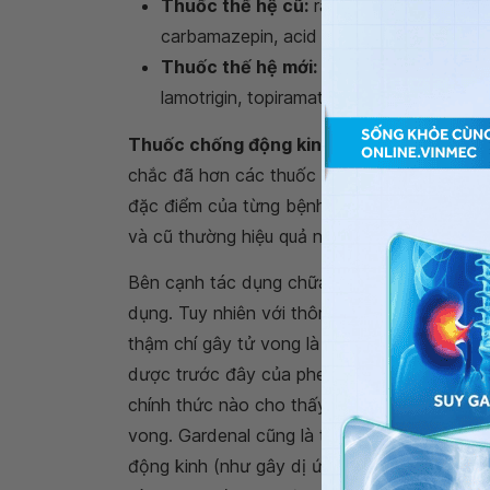
Thuốc thế hệ cũ:
ra đời cách nay đã lâ
carbamazepin, acid valproic, phenytoin ha
Thuốc thế hệ mới:
ra đời trong thời gia
lamotrigin, topiramat, oxcarbazepin, levet
Thuốc chống động kinh
mới hơn có xu hướn
chắc đã hơn các thuốc thế hệ cũ. Bởi vì, sự
đặc điểm của từng bệnh nhân, có người lại t
và cũ thường hiệu quả như nhau trong quá trì
Bên cạnh tác dụng chữa bệnh thì
thuốc chố
dụng. Tuy nhiên với thông tin nói rằng, thu
thậm chí gây tử vong là hoàn toàn chưa đúng
dược trước đây của phenobarbital) với liều 
chính thức nào cho thấy dùng
thuốc chống
vong. Gardenal cũng là thuốc gây tác dụng 
động kinh (như gây dị ứng nặng là hội chứn