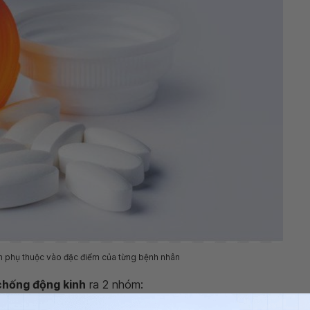
h phụ thuộc vào đặc điểm của từng bệnh nhân
chống động kinh
ra 2 nhóm: