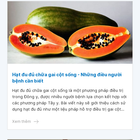
Hạt đu đủ chữa gai cột sống - Những điều người
bệnh cần biết
Hạt đu đủ chữa gai cột sống là một phương pháp điều trị
trong Đông y, được nhiều người bệnh lựa chọn kết hợp với
các phương pháp Tây y. Bài viết này sẽ giới thiệu cách sử
dụng hạt đu đủ như một liệu pháp hỗ trợ điều trị gai cột
sống, đem đến một lựa chọn an toàn và hiệu quả cho
những ai đang tìm kiếm phương pháp điều trị không dùng
Xem thêm
thuốc hoặc ít tác dụng phụ.