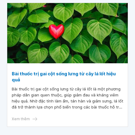
Bài thuốc trị gai cột sống lưng từ cây lá lốt hiệu
quả
Bài thuốc trị gai cột sống lưng từ cây lá lốt là một phương
pháp dân gian quen thuộc, giúp giảm đau và kháng viêm
hiệu quả. Nhờ đặc tính làm ấm, tán hàn và giảm sưng, lá lốt
đã trở thành lựa chọn phổ biến trong các bài thuốc hỗ trợ
điều trị các vấn đề về xương khớp, đặc biệt là gai cột sống
lưng.
Xem thêm