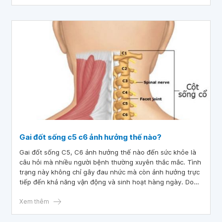
Gai đốt sống c5 c6 ảnh hưởng thế nào?
Gai đốt sống C5, C6 ảnh hưởng thế nào đến sức khỏe là
câu hỏi mà nhiều người bệnh thường xuyên thắc mắc. Tình
trạng này không chỉ gây đau nhức mà còn ảnh hưởng trực
tiếp đến khả năng vận động và sinh hoạt hàng ngày. Do
đó, việc phát hiện sớm và điều trị kịp thời gai cột sống sẽ
giúp giảm thiểu các biến chứng nguy hiểm.
Xem thêm