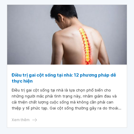
Điều trị gai cột sống tại nhà: 12 phương pháp dễ
thực hiện
Điều trị gai cột sống tại nhà là lựa chọn phổ biến cho
những người mắc phải tình trạng này, nhằm giảm đau và
cải thiện chất lượng cuộc sống mà không cần phải can
thiệp y tế phức tạp. Gai cột sống thường gây ra do thoái
hóa hoặc tổn thương, có thể dẫn đến các triệu chứng như
đau lưng, cứng khớp và khó khăn trong vận động.
Xem thêm