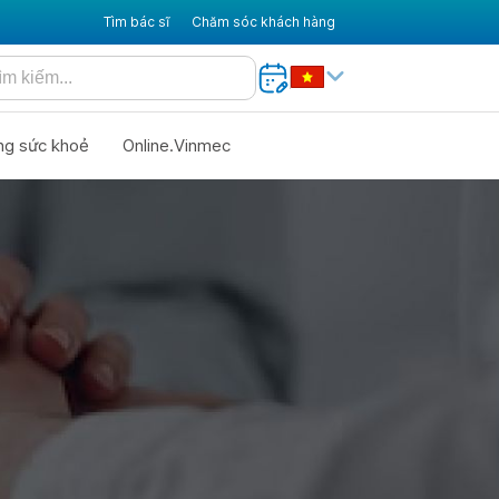
Tìm bác sĩ
Chăm sóc khách hàng
ng sức khoẻ
Online.Vinmec