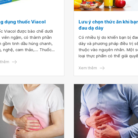
g dụng thuốc Viacol
Lưu ý chọn thức ăn khi bạn
đau dạ dày
c Viacol được bào chế dưới
 viên ngậm, có thành phần
Có nhiều lý do khiến bạn bị đa
h gồm tinh dầu húng chanh,
dày và phương pháp điều trị s
, nghệ, cam thảo,... Thuốc
thuộc vào nguyên nhân. Một s
 sử dụng để giảm đau rát cổ
loại thực phẩm có thể giải quyế
 và ho khan.
thêm
tạm thời các triệu chứng, giúp
nhanh cảm thấy khá hơn. Vậy
Xem thêm
người bị đau dạ dày nên ăn gì?