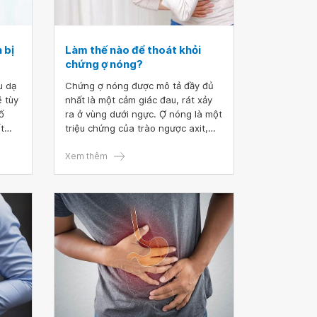
 bị
Làm thế nào để thoát khỏi
chứng ợ nóng?
u dạ
Chứng ợ nóng được mô tả đầy đủ
ẽ tùy
nhất là một cảm giác đau, rát xảy
ố
ra ở vùng dưới ngực. Ợ nóng là một
t
triệu chứng của trào ngược axit,
 bạn
tình trạng axit dạ dày thoát vào
thực quản, ống dẫn thức ăn và đồ
Xem thêm
uống đến dạ dày của bạn.