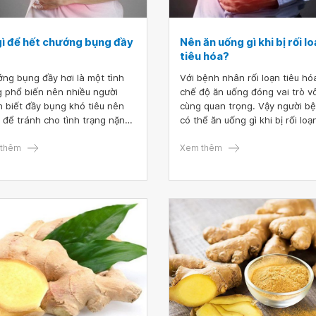
gì để hết chướng bụng đầy
Nên ăn uống gì khi bị rối l
?
tiêu hóa?
ng bụng đầy hơi là một tình
Với bệnh nhân rối loạn tiêu hó
g phổ biến nên nhiều người
chế độ ăn uống đóng vai trò v
 biết đầy bụng khó tiêu nên
cùng quan trọng. Vậy người b
ì để tránh cho tình trạng nặng
có thể ăn uống gì khi bị rối loạ
. Việc uống hợp lý và biết
hóa? Bệnh nhân và người thân
 lựa thực phẩm phù hợp là
thêm
thể tham khảo thực đơn dinh
Xem thêm
 khóa giúp chúng ta giải quyết
dưỡng dưới đây.
 trạng chướng bụng đầy hơi
h chóng. Hãy cùng theo dõi
viết dưới đây để biết các thực
 đó là gì nhé!