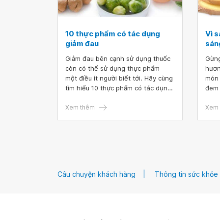
10 thực phẩm có tác dụng
Vì 
giảm đau
sáng
Giảm đau bên cạnh sử dụng thuốc
Gừng
còn có thể sử dụng thực phẩm -
hươn
một điều ít người biết tới. Hãy cùng
món 
tìm hiểu 10 thực phẩm có tác dụng
đem l
giảm đau qua bài viết dưới đây.
khỏe
Xem thêm
chốn
Xem 
khớp
Câu chuyện khách hàng
Thông tin sức khỏe