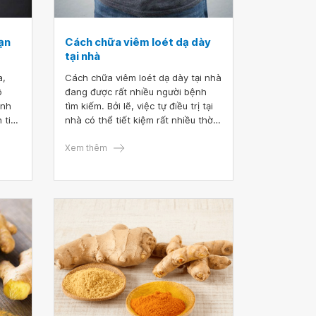
oạn
Cách chữa viêm loét dạ dày
tại nhà
a,
Cách chữa viêm loét dạ dày tại nhà
ô
đang được rất nhiều người bệnh
ệnh
tìm kiếm. Bởi lẽ, việc tự điều trị tại
n tiêu
nhà có thể tiết kiệm rất nhiều thời
 có
gian và công sức của người bệnh.
Tuy nhiên, việc điều trị tại nhà cũng
Xem thêm
đi kèm với nhiều rủi ro và một số
điều cần phải chú ý. Vậy, đâu là
những cách điều trị tại nhà an toàn
và hiệu quả nhất cho người bệnh?