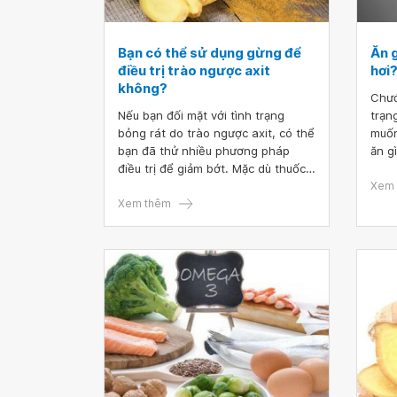
Bạn có thể sử dụng gừng để
Ăn 
điều trị trào ngược axit
hơi
không?
Chướ
Nếu bạn đối mặt với tình trạng
trạn
bỏng rát do trào ngược axit, có thể
muốn
bạn đã thử nhiều phương pháp
ăn g
điều trị để giảm bớt. Mặc dù thuốc
thêm
không kê đơn và thay đổi lối sống
chọn
Xem 
có thể hữu ích, nhưng các biện
Xem thêm
chìa
pháp tự nhiên, như gừng, cũng có
tình
thể làm giảm các triệu chứng của
nhan
bạn.
bài 
phẩm