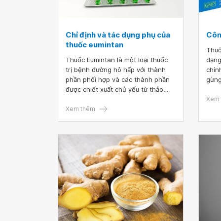
Chỉ định và tác dụng phụ của
Côn
thuốc eumintan
Thuố
Thuốc Eumintan là một loại thuốc
dạng
trị bệnh đường hô hấp với thành
chín
phần phối hợp và các thành phần
gừng
được chiết xuất chủ yếu từ thảo
được
dược. Thuốc có thể sử dụng cho
họng
Xem 
nhiều đối tượng và khá an toàn.
Xem thêm
Vậy thuốc Eumintan được chỉ định
khi nào và có tác dụng phụ gì khi
dùng thuốc hay không?