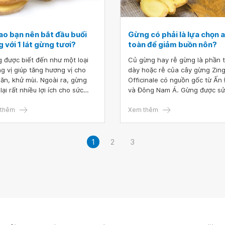
sao bạn nên bắt đầu buổi
Gừng có phải là lựa chọn 
 với 1 lát gừng tươi?
toàn để giảm buồn nôn?
 được biết đến như một loại
Củ gừng hay rễ gừng là phần 
g vị giúp tăng hương vị cho
dày hoặc rễ của cây gừng Zing
ăn, khử mùi. Ngoài ra, gừng
Officinale có nguồn gốc từ Ấn
ại rất nhiều lợi ích cho sức
và Đông Nam Á. Gừng được sử
 như: giảm buồn nôn và nôn,
dụng phổ biến trong các nền 
g oxy hóa, giảm đau xương
thêm
thực cũng như trong Y học đã
Xem thêm
.
hàng trăm năm nay. Gừng thư
được khuyên dùng để làm dịu 
chứng khó chịu liên quan đến
1
2
3
đường tiêu hóa như chướng b
buồn nôn.