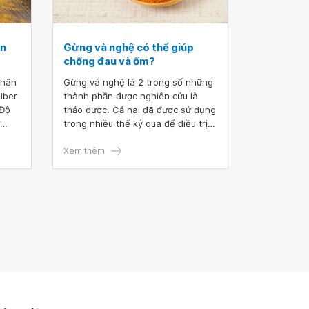
an
Gừng và nghệ có thể giúp
chống đau và ốm?
thân
Gừng và nghệ là 2 trong số những
iber
thành phần được nghiên cứu là
 Độ
thảo dược. Cả hai đã được sử dụng
trong nhiều thế kỷ qua để điều trị
ẩm
những bệnh từ đau nửa đầu đến
viêm mãn tính. Ngoài ra, chúng còn
Xem thêm
ờng
được sử dụng để giúp giảm đau,
các
giảm buồn nôn và tăng cường hệ
miễn dịch.
ụng,