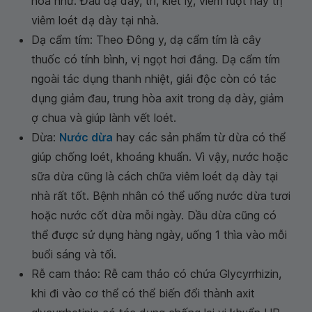
hoá như: Đau dạ dày, trĩ, kiết lỵ, viêm ruột hay trị
viêm loét dạ dày tại nhà.
Dạ cẩm tím: Theo Đông y, dạ cẩm tím là cây
thuốc có tính bình, vị ngọt hơi đắng. Dạ cẩm tím
ngoài tác dụng thanh nhiệt, giải độc còn có tác
dụng giảm đau, trung hòa axit trong dạ dày, giảm
ợ chua và giúp lành vết loét.
Dừa:
Nước dừa
hay các sản phẩm từ dừa có thể
giúp chống loét, khoáng khuẩn. Vì vậy, nước hoặc
sữa dừa cũng là cách chữa viêm loét dạ dày tại
nhà rất tốt. Bệnh nhân có thể uống nước dừa tươi
hoặc nước cốt dừa mỗi ngày. Dầu dừa cũng có
thể được sử dụng hàng ngày, uống 1 thìa vào mỗi
buổi sáng và tối.
Rễ cam thảo: Rễ cam thảo có chứa Glycyrrhizin,
khi đi vào cơ thể có thể biến đổi thành axit