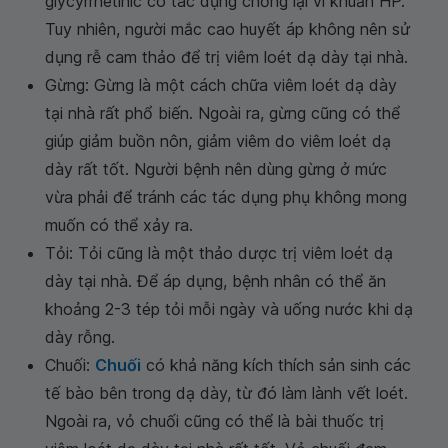
glycyrrhetinic có tác dụng chống lại vi khuẩn HP.
Tuy nhiên, người mắc cao huyết áp không nên sử
dụng rễ cam thảo để trị viêm loét dạ dày tại nhà.
Gừng: Gừng là một cách chữa viêm loét dạ dày
tại nhà rất phổ biến. Ngoài ra, gừng cũng có thể
giúp giảm buồn nôn, giảm viêm do viêm loét dạ
dày rất tốt. Người bệnh nên dùng gừng ở mức
vừa phải để tránh các tác dụng phụ không mong
muốn có thể xảy ra.
Tỏi: Tỏi cũng là một thảo dược trị viêm loét dạ
dày tại nhà. Để áp dụng, bệnh nhân có thể ăn
khoảng 2-3 tép tỏi mỗi ngày và uống nước khi dạ
dày rỗng.
Chuối:
Chuối
có khả năng kích thích sản sinh các
tế bào bên trong dạ dày, từ đó làm lành vết loét.
Ngoài ra, vỏ chuối cũng có thể là bài thuốc trị