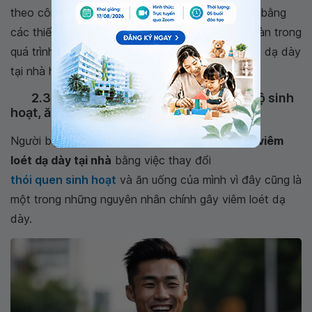
theo công thức chuẩn, cũng như được sản xuất bằng
các thiết bị hiện đại. Điều này sẽ đảm bảo an toàn trong
quá trình sử dụng và giúp bệnh nhân trị viêm loét dạ dày
tại nhà hiệu quả hơn.
2.3 Ngừa viêm loét dạ dày bằng chế độ sinh
hoạt, ăn uống hợp lý
Người bệnh có thể áp dụng một số
cách chữa viêm
loét dạ dày tại nhà
bằng việc thay đổi
thói quen sinh hoạt
và ăn uống của mình vì đây cũng là
một trong những nguyên nhân chính gây viêm loét dạ
dày.