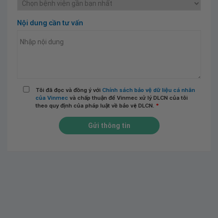
Nội dung cần tư vấn
Tôi đã đọc và đồng ý với
Chính sách bảo vệ dữ liệu cá nhân
của Vinmec
và chấp thuận để Vinmec xử lý DLCN của tôi
theo quy định của pháp luật về bảo vệ DLCN.
*
Gửi thông tin