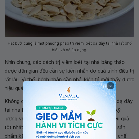
Hạt bưởi cũng là một phương pháp trị viêm loét dạ dày tại nhà rất phổ
biến và dễ áp dụng.
Nhìn chung, các cách trị viêm loét tại nhà bằng thảo
dược dân gian đều cần sự kiên nhẫn do quá trình điều trị
rất lâu. Vì thế, bệnh nhân cần phải kiên trì mới thấy được
×
hiệu quả.
Không chỉ vậy, bệnh nhân trước khi trị viêm loét dạ dày
tại nhà bằng các phương pháp này nên tìm hiểu kỹ
lưỡng về cách sử dụng và liều lượng nhằm có hiệu quả
tốt nhất. Để chữa bệnh, bệnh nhân nên sử dụng sản
phẩm kết hợp nhiều loại thảo dược đã được bào chế