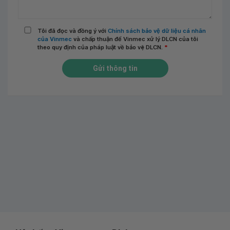
Tôi đã đọc và đồng ý với
Chính sách bảo vệ dữ liệu cá nhân
của Vinmec
và chấp thuận để Vinmec xử lý DLCN của tôi
theo quy định của pháp luật về bảo vệ DLCN.
*
Gửi thông tin