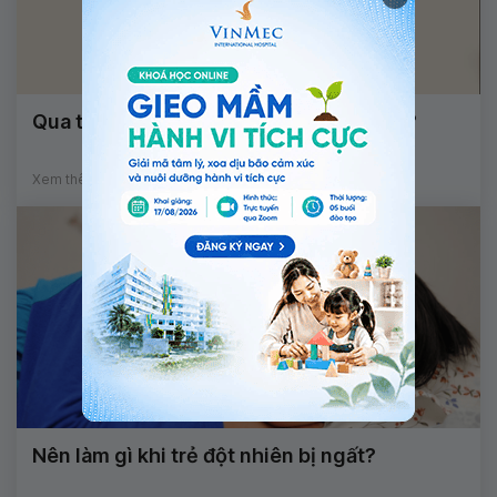
Qua tuổi dậy thì có cao lên được không?
Xem thêm
Nên làm gì khi trẻ đột nhiên bị ngất?