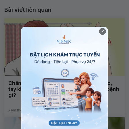
Bài viết liên quan
×
Chân tay bủn rủn, chân không bước được,
tay không cầm nổi vật dụng là dấu hiệu bệnh
gì?
Xem thêm