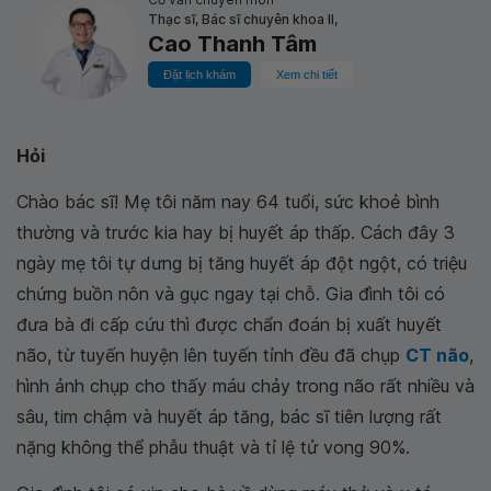
Thạc sĩ, Bác sĩ chuyên khoa II,
Cao Thanh Tâm
Đặt lịch khám
Xem chi tiết
Hỏi
Chào bác sĩ! Mẹ tôi năm nay 64 tuổi, sức khoẻ bình
thường và trước kia hay bị huyết áp thấp. Cách đây 3
ngày mẹ tôi tự dưng bị tăng huyết áp đột ngột, có triệu
chứng buồn nôn và gục ngay tại chỗ. Gia đình tôi có
đưa bà đi cấp cứu thì được chẩn đoán bị xuất huyết
não, từ tuyến huyện lên tuyến tỉnh đều đã chụp
CT não
,
hình ảnh chụp cho thấy máu chảy trong não rất nhiều và
sâu, tim chậm và huyết áp tăng, bác sĩ tiên lượng rất
nặng không thể phẫu thuật và tỉ lệ tử vong 90%.