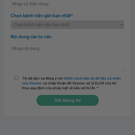
Chọn bệnh viện gần bạn nhất*
Nội dung cần tư vấn
Tôi đã đọc và đồng ý với
Chính sách bảo vệ dữ liệu cá nhân
của Vinmec
và chấp thuận để Vinmec xử lý DLCN của tôi
theo quy định của pháp luật về bảo vệ DLCN.
*
Gửi thông tin