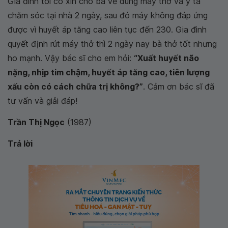
Gia đình tôi có xin cho bà về dùng máy thở và y tá
chăm sóc tại nhà 2 ngày, sau đó máy không đáp ứng
được vì huyết áp tăng cao liên tục đến 230. Gia đình
quyết định rút máy thở thì 2 ngày nay bà thở tốt nhưng
ho mạnh. Vậy bác sĩ cho em hỏi:
“Xuất huyết não
nặng, nhịp tim chậm, huyết áp tăng cao, tiên lượng
xấu còn có cách chữa trị không?”
. Cảm ơn bác sĩ đã
tư vấn và giải đáp!
Trần Thị Ngọc
(1987)
Trả lời