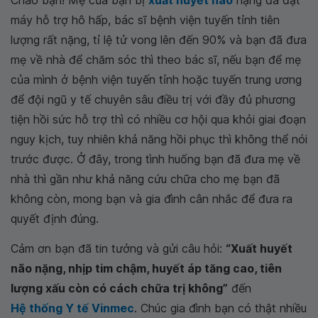
Chào bạn! Mẹ của bạn bị
xuất huyết não
nặng đã đặt
máy hỗ trợ hô hấp, bác sĩ bệnh viện tuyến tỉnh tiên
lượng rất nặng, tỉ lệ tử vong lên đến 90% và bạn đã đưa
mẹ về nhà để chăm sóc thì theo bác sĩ, nếu bạn để mẹ
của mình ở bệnh viện tuyến tỉnh hoặc tuyến trung ương
để đội ngũ y tế chuyên sâu điều trị với đầy đủ phương
tiện hồi sức hỗ trợ thì có nhiều cơ hội qua khỏi giai đoạn
nguy kịch, tuy nhiên khả năng hồi phục thì không thể nói
trước được. Ở đây, trong tình huống bạn đã đưa mẹ về
nhà thì gần như khả năng cứu chữa cho mẹ bạn đã
không còn, mong bạn và gia đình cân nhắc để đưa ra
quyết định đúng.
Cảm ơn bạn đã tin tưởng và gửi câu hỏi:
“Xuất huyết
não nặng, nhịp tim chậm, huyết áp tăng cao, tiên
lượng xấu còn có cách chữa trị không”
đến
Hệ thống Y tế Vinmec
. Chúc gia đình bạn có thật nhiều