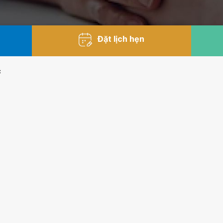
Đặt lịch hẹn
c