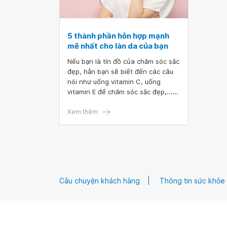
5 thành phần hỗn hợp mạnh
mẽ nhất cho làn da của bạn
Nếu bạn là tín đồ của chăm sóc sắc
đẹp, hẳn bạn sẽ biết đến các câu
nói như uống vitamin C, uống
vitamin E để chăm sóc sắc đẹp,...
Vậy bạn có bao giờ nghĩ, liệu sức
mạnh của chúng sẽ trở nên như
Xem thêm
thế nào nếu được kết hợp cùng
nhau. Hãy cùng bài viết sau đây tìm
hiểu các tác dụng của sự kết hợp
này cũng như những lưu ý khi
chúng ta kết hợp các thành phần
lại với nhau.
Câu chuyện khách hàng
Thông tin sức khỏe