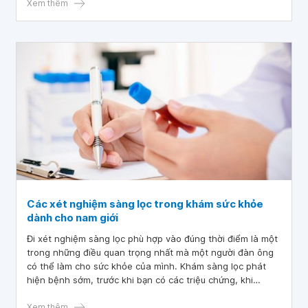
khoảng 20-30 tuổi.
Xem thêm
Các xét nghiệm sàng lọc trong khám sức khỏe
dành cho nam giới
Đi xét nghiệm sàng lọc phù hợp vào đúng thời điểm là một
trong những điều quan trọng nhất mà một người đàn ông
có thể làm cho sức khỏe của mình. Khám sàng lọc phát
hiện bệnh sớm, trước khi bạn có các triệu chứng, khi
chúng dễ điều trị hơn. Các xét nghiệm bạn cần dựa trên
độ tuổi và các yếu tố nguy cơ của bạn.
Xem thêm