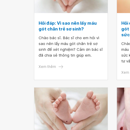
Hỏi đáp: Vì sao nên lấy máu
Hỏi
gót chân trẻ sơ sinh?
gót
sức
Chào bác sĩ. Bác sĩ cho em hỏi vì
sao nên lấy máu gót chân trẻ sơ
Chào
sinh để xét nghiệm? Cảm ơn bác sĩ
máu 
đã chia sẻ thông tin giúp em.
sức 
tư v
Xem thêm
ơn.
Xem 