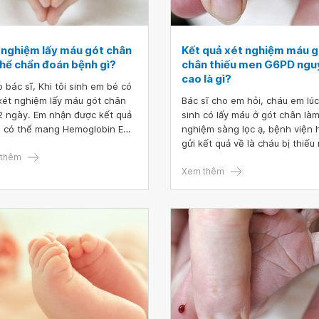
 nghiệm lấy máu gót chân
Kết quả xét nghiệm máu g
thể chẩn đoán bệnh gì?
chân thiếu men G6PD ngu
cao là gì?
 bác sĩ, Khi tôi sinh em bé có
xét nghiệm lấy máu gót chân
Bác sĩ cho em hỏi, cháu em lú
2 ngày. Em nhận được kết quả
sinh có lấy máu ở gót chân làm
é có thể mang Hemoglobin E
nghiệm sàng lọc ạ, bệnh viện 
thể thiếu máu nhẹ hoặc không).
gửi kết quả về là cháu bị thiế
sĩ cho tôi hỏi như vậy sẽ ảnh
thêm
nguy cơ cao và bị suy giáp ng
g thế nào đến sức khỏe của
thấp ạ.
Xem thêm
à chẩn đoán đó chính xác
ng?