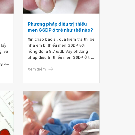
n
Phương pháp điều trị thiếu
men G6DP ở trẻ như thế nào?
Xin chào bác sĩ, qua kiểm tra thì bé
 lấy
nhà em bị thiếu men G6DP với
gì và
nồng độ là 8.7 u/dl. Vậy phương
pháp điều trị thiếu men G6DP ở trẻ
 giúp
như thế nào ạ? Và thông qua kết
quả ở trên, bé nhà em bị ở mức độ
Xem thêm
nặng hay nhẹ?