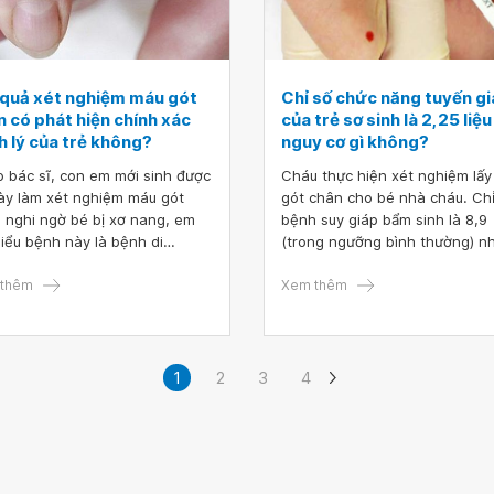
 quả xét nghiệm máu gót
Chỉ số chức năng tuyến g
n có phát hiện chính xác
của trẻ sơ sinh là 2,25 liệu
h lý của trẻ không?
nguy cơ gì không?
 bác sĩ, con em mới sinh được
Cháu thực hiện xét nghiệm lấ
ày làm xét nghiệm máu gót
gót chân cho bé nhà cháu. Ch
 nghi ngờ bé bị xơ nang, em
bệnh suy giáp bẩm sinh là 8,9
hiểu bệnh này là bệnh di
(trong ngưỡng bình thường) n
ền, nhưng hai gia đình không
chỉ số xét nghiệm chức năng t
i mắc bệnh.
thêm
giáp (T4) chỉ được 2,25. Bác s
Xem thêm
cháu hỏi chỉ số chức năng tuy
giáp của trẻ sơ sinh là 2,25 liệ
nguy cơ gì không? Mong bác sĩ
vấn giúp cháu. Cháu xin cảm ơ
1
2
3
4