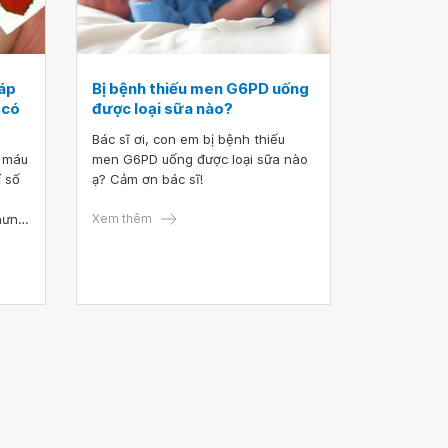
iáp
Bị bệnh thiếu men G6PD uống
 có
được loại sữa nào?
Bác sĩ ơi, con em bị bệnh thiếu
y máu
men G6PD uống được loại sữa nào
ỉ số
ạ? Cảm ơn bác sĩ!
hưng
Xem thêm
uyến
ĩ cho
ến
u có
 tư
n.