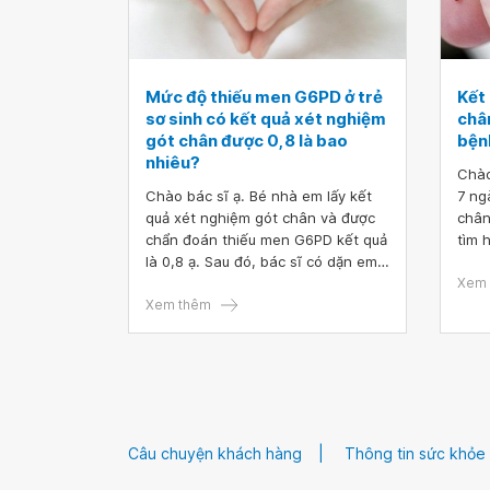
Mức độ thiếu men G6PD ở trẻ
Kết
sơ sinh có kết quả xét nghiệm
châ
gót chân được 0,8 là bao
bện
nhiêu?
Chào
Chào bác sĩ ạ. Bé nhà em lấy kết
7 ng
quả xét nghiệm gót chân và được
chân
chẩn đoán thiếu men G6PD kết quả
tìm 
là 0,8 ạ. Sau đó, bác sĩ có dặn em
truy
nên đưa bé đi bệnh viện trung
có a
Xem 
ương để khám lại, nhưng lúc đến
Xem thêm
khám bác sĩ bảo khi bé trên 6
tháng đi xét nghiệm lại.
Câu chuyện khách hàng
Thông tin sức khỏe