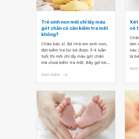
Trẻ sinh non mới chỉ lấy máu
Xét
gót chân có cần kiểm tra mắt
có 
không?
Chào
Chào bác sĩ. Bé nhà em sinh non,
làm 
đợt kiểm tra lúc bé được 3-4 tuần
sau 
tuổi thì mới chỉ lấy máu gót chân
là b
mà chưa kiểm tra mắt. Bây giờ bé
(có 
được 16 tháng tuổi thì có cần đi
Bác 
Xem 
kiểm tra không ạ? Mong bác sĩ tư
Xem thêm
hưởn
vấn giúp em, em xin cảm ơn.
bé v
khô