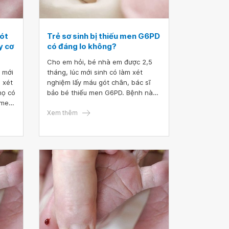
ót
Trẻ sơ sinh bị thiếu men G6PD
y cơ
có đáng lo không?
Cho em hỏi, bé nhà em được 2,5
c mới
tháng, lúc mới sinh có làm xét
 xét
nghiệm lấy máu gót chân, bác sĩ
họ có
bảo bé thiếu men G6PD. Bệnh này
u men
có đáng lo không ạ? Ngoài ra, em
uy cơ
bị chóng mặt nên đã uống thuốc,
Xem thêm
vậy em có thể cho con bú được
không? Em rất lo. Mong bác sĩ tư
vấn giúp em với.