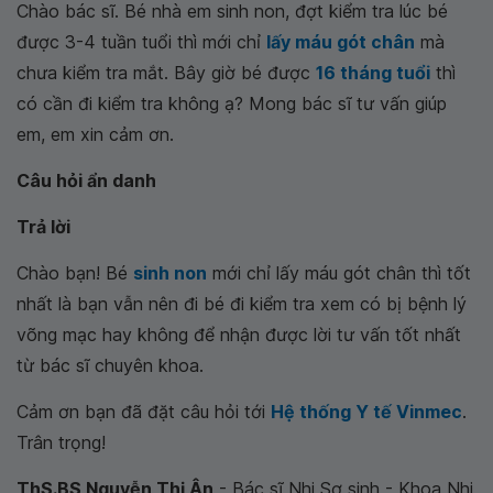
Chào bác sĩ. Bé nhà em sinh non, đợt kiểm tra lúc bé
được 3-4 tuần tuổi thì mới chỉ
lấy máu gót chân
mà
chưa kiểm tra mắt. Bây giờ bé được
16 tháng tuổi
thì
có cần đi kiểm tra không ạ? Mong bác sĩ tư vấn giúp
em, em xin cảm ơn.
Câu hỏi ẩn danh
Trả lời
Chào bạn! Bé
sinh non
mới chỉ lấy máu gót chân thì tốt
nhất là bạn vẫn nên đi bé đi kiểm tra xem có bị bệnh lý
võng mạc hay không để nhận được lời tư vấn tốt nhất
từ bác sĩ chuyên khoa.
Cảm ơn bạn đã đặt câu hỏi tới
Hệ thống Y tế Vinmec
.
Trân trọng!
ThS.BS Nguyễn Thị Ân
- Bác sĩ Nhi Sơ sinh - Khoa Nhi