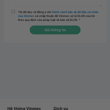
Tôi đã đọc và đồng ý với
Chính sách bảo vệ dữ liệu cá nhân
của Vinmec
và chấp thuận để Vinmec xử lý DLCN của tôi
theo quy định của pháp luật về bảo vệ DLCN.
*
Gửi thông tin
Hệ thống Vinmec
Dịch vụ