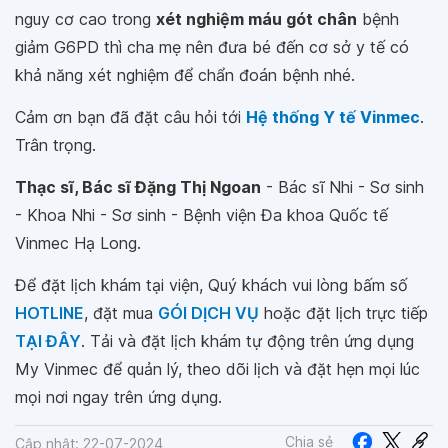
nguy cơ cao trong
xét nghiệm máu gót chân
bệnh
giảm G6PD thì cha mẹ nên đưa bé đến cơ sở y tế có
khả năng xét nghiệm để chẩn đoán bệnh nhé.
Cảm ơn bạn đã đặt câu hỏi tới
Hệ thống Y tế Vinmec
.
Trân trọng.
Thạc sĩ, Bác sĩ Đặng Thị Ngoan
- Bác sĩ Nhi - Sơ sinh
- Khoa Nhi - Sơ sinh - Bệnh viện Đa khoa Quốc tế
Vinmec Hạ Long.
Để đặt lịch khám tại viện, Quý khách vui lòng bấm số
HOTLINE
, đặt mua
GÓI DỊCH VỤ
hoặc đặt lịch trực tiếp
TẠI ĐÂY
. Tải và đặt lịch khám tự động trên ứng dụng
My Vinmec để quản lý, theo dõi lịch và đặt hẹn mọi lúc
mọi nơi ngay trên ứng dụng.
Chia sẻ
Cập nhật: 22-07-2024