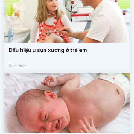
Dấu hiệu u sụn xương ở trẻ em
Xem thêm