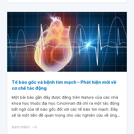
Tế bào gốc và bệnh tim mạch – Phát hiện mới về
cơ chế tác động
Một bài báo gần đây được đăng trên Nature của các nhà
khoa học thuộc đại học Cincinnati đã chỉ ra một tác động
bất ngờ của tế bào gốc đối với các tế bào tim mạch. Đây
sẽ là một tiền đề quan trọng cho các nghiên cứu về ứng
dụng của liệu pháp tế bào gốc chữa trị các bệnh do thiếu
máu cơ tim.
Xem thêm