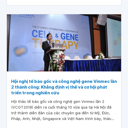
Hội nghị tế bào gốc và công nghệ gene Vinmec lần
2 thành công: Khẳng định vị thế và cơ hội phát
triển trong nghiên cứu
Hội thảo tế bào gốc và công nghệ gen Vinmec lần 2
(VCGT2018) diễn ra cuối tháng 10 vừa qua tại Hà Nội đã
trở thành diễn đàn của các chuyên gia đến từ Mỹ, Đức,
Pháp, Anh, Nhật, Singapore và Việt Nam trình bày, thảo
luận và trao đổi các tiến bộ mới nhất cũng như các thách