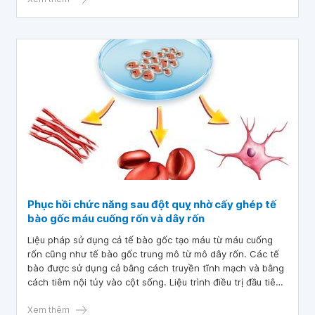
giới, xung quanh vẫn còn nhiều vấn đề cần giải quyết.
Phục hồi chức năng sau đột quỵ nhờ cấy ghép tế
bào gốc máu cuống rốn và dây rốn
Liệu pháp sử dụng cả tế bào gốc tạo máu từ máu cuống
rốn cũng như tế bào gốc trung mô từ mô dây rốn. Các tế
bào được sử dụng cả bằng cách truyền tĩnh mạch và bằng
cách tiêm nội tủy vào cột sống. Liệu trình điều trị đầu tiên
sử dụng các tế bào từ một em bé hiến tặng không liên
quan.
Xem thêm