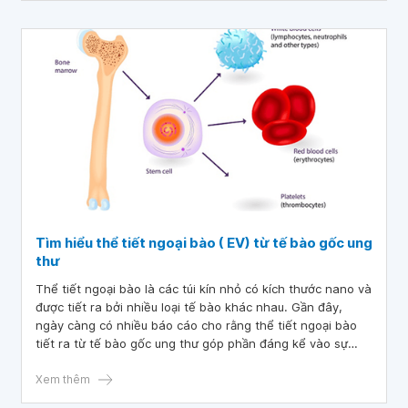
Tìm hiểu thể tiết ngoại bào ( EV) từ tế bào gốc ung
thư
Thể tiết ngoại bào là các túi kín nhỏ có kích thước nano và
được tiết ra bởi nhiều loại tế bào khác nhau. Gần đây,
ngày càng có nhiều báo cáo cho rằng thể tiết ngoại bào
tiết ra từ tế bào gốc ung thư góp phần đáng kể vào sự
tiến triển của khối u. Thực tế là do các EV này có liên quan
đến các quá trình ức chế phát triển của khối u, di căn, hình
Xem thêm
thành mạch, cũng như duy trì kiểu hình gốc và vi môi