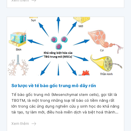
miễn dịch mạnh mẽ - được coi là phương pháp điều trị tiềm
Xem thêm
năng.
Sơ lược về tế bào gốc trung mô dây rốn
Tế bào gốc trung mô (Mesenchymal stem cells), gọi tắt là
TBGTM, là một trong những loại tế bào có tiềm năng rất
lớn trong các ứng dụng nghiên cứu y sinh học do khả năng
tái tạo, tự làm mới, điều hoà miễn dịch và biệt hoá thành
các loại tế bào thuộc lớp trung mô dư xương, sụn, mỡ.
Xem thêm