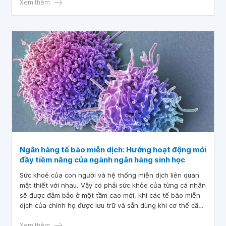
Xem thêm
Ngân hàng tế bào miễn dịch: Hướng hoạt động mới
đầy tiềm năng của ngành ngân hàng sinh học
Sức khoẻ của con người và hệ thống miễn dịch liên quan
mật thiết với nhau. Vậy có phải sức khỏe của từng cá nhân
sẽ được đảm bảo ở một tầm cao mới, khi các tế bào miễn
dịch của chính họ được lưu trữ và sẵn dùng khi cơ thể cần
đến? Đây cũng chính là một xu thế mới đang bắt đầu được
khai thác trong các Ngân hàng sinh học tiên tiến trên thế
Xem thêm