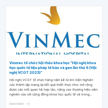
trường ức chế miễn dịch khối u.
Vinmec tổ chức hội thảo khoa học "Hội nghị khoa
học quốc tế liệu pháp tế bào và gen lần thứ 6 (Hội
nghị VCGT 2023)"
Hội nghị VCGT tổ chức hàng năm kể từ khi Viện Nghiên
cứu thành lập mang lại kết quả thiết thực như: mở rộng
được các mối quan hệ hợp tác, nâng cao thương hiệu viện
nghiên cứu với cộng đồng khoa học quốc tế và trong
nước, xây dựng được các ý tưởng nghiên cứu mới (thể hiện
qua số dự án xin phê duyệt tăng hàng năm)
Xem thêm