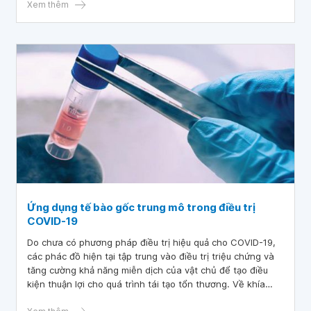
thức trong nghiên cứu tế bào gốc, tế bào miễn dịch và
Xem thêm
công nghệ gene hiện nay.
Ứng dụng tế bào gốc trung mô trong điều trị
COVID-19
Do chưa có phương pháp điều trị hiệu quả cho COVID-19,
các phác đồ hiện tại tập trung vào điều trị triệu chứng và
tăng cường khả năng miễn dịch của vật chủ để tạo điều
kiện thuận lợi cho quá trình tái tạo tổn thương. Về khía
cạnh này, tế bào gốc trung mô - với khả năng điều hòa