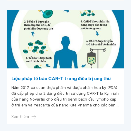
Liệu pháp tế bào CAR-T trong điều trị ung thư
Năm 2017, cơ quan thực phẩm và dược phẩm hoa kỳ (FDA)
đã cấp phép cho 2 dạng điều trị sử dụng CAR-T là Kymriah
của hãng Novartis cho điều trị bệnh bạch cầu lympho cấp
ở trẻ em và Yescarta của hãng Kite Pharma cho các bệnh
lymphoma không phải Hodgkin ở người lớn. Liệu pháp tế
bào CAR-T đã mở ra kỷ nguyên mới trong điều trị ung thư
Xem thêm
bằng tế bào miễn dịch.