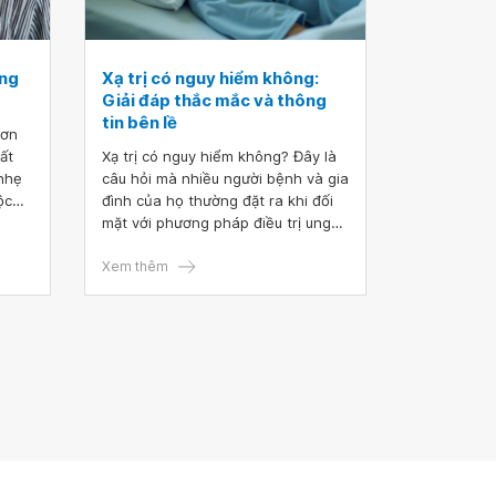
ặng
Xạ trị có nguy hiểm không:
Giải đáp thắc mắc và thông
tin bên lề
hơn
ất
Xạ trị có nguy hiểm không? Đây là
 nhẹ
câu hỏi mà nhiều người bệnh và gia
ộc
đình của họ thường đặt ra khi đối
 hay
mặt với phương pháp điều trị ung
ng
thư này. Xạ trị là một phương pháp
êng.
hiệu quả trong việc tiêu diệt tế bào
Xem thêm
quá
ung thư nhưng cũng mang lại
ên
những lo ngại về tác dụng phụ và
ề
độ an toàn.