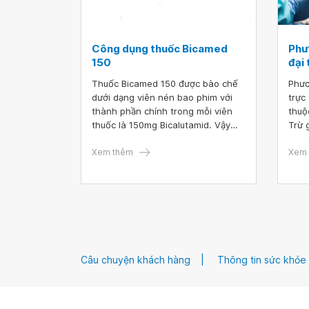
Công dụng thuốc Bicamed
Phư
150
đại 
Thuốc Bicamed 150 được bào chế
Phươ
dưới dạng viên nén bao phim với
trực
thành phần chính trong mỗi viên
thuộ
thuốc là 150mg Bicalutamid. Vậy
Trừ 
thuốc Bicamed 150 có công dụng gì
phẫu
và cách sử dụng như thế nào?
Xem thêm
thể 
Xem 
khác
Câu chuyện khách hàng
Thông tin sức khỏe