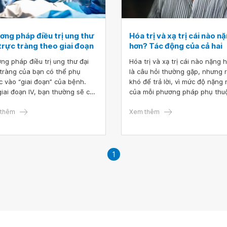
ơng pháp điều trị ung thư
Hóa trị và xạ trị cái nào n
trực tràng theo giai đoạn
hơn? Tác động của cả hai
ng pháp điều trị ung thư đại
Hóa trị và xạ trị cái nào nặng 
 tràng của bạn có thể phụ
là câu hỏi thường gặp, nhưng r
c vào “giai đoạn” của bệnh.
khó để trả lời, vì mức độ nặng
giai đoạn IV, bạn thường sẽ cần
của mỗi phương pháp phụ thu
 thuật để loại bỏ khối u và có
vào nhiều yếu tố. Dù là hóa trị
nhận các phương pháp điều trị
thêm
xạ trị thì phương pháp nào cũ
Xem thêm
.
tiềm ẩn những tác dụng phụ ri
Vì vậy, bệnh nhân không nên 
quan tâm về vấn đề này mà n
thảo luận kỹ lưỡng với bác sĩ v
1
phương pháp thích hợp nhất.