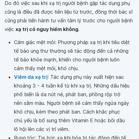
Do đó việc sau khi xạ trị người bệnh gặp tác dụng phụ
cũng là điều đã được tiên liệu từ trước, đồng thời bác sĩ
cũng phải tiến hành tư vấn tâm lý trước cho người bệnh
việc
xạ trị có nguy hiểm không
.
Cảm giác mệt mỏi: Phương pháp xạ trị khi tiêu diệt
tế bào ung thư thường sẽ tác động đến cả những
tế bào khỏe mạnh, khiến cho người bệnh luôn
cảm thấy mệt mỏi, khó chịu.
Viêm da xạ trị
: Tác dụng phụ này xuất hiện sau
khoảng 3 - 4 tuần kể từ khi xạ trị. Những dấu hiệu
phổ biến là da nứt nẻ, phát ban, phồng rộp trở
nên sẫm màu. Người bệnh sẽ cảm thấy ngứa ngáy
khó chịu, kèm theo phát ban. Cách khắc phục
chủ yếu là bổ sung thêm Vitamin E hoặc bôi dầu
lô hội lên các vị trí viêm.
Rụng tóc: Tia bức xạ khi hóa trị tác động đến tế