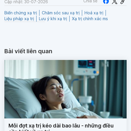
Chia sẻ
Cập nhật: 30-07-2026
Biến chứng xạ trị
Chăm sóc sau xạ trị
Hoá xạ trị
Liệu pháp xạ trị
Lưu ý khi xạ trị
Xạ trị chính xác ms
Bài viết liên quan
Mỗi đợt xạ trị kéo dài bao lâu - những điều