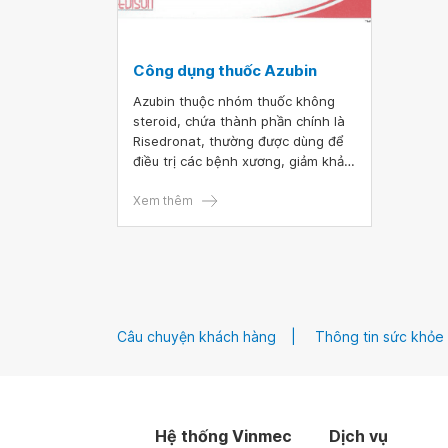
Công dụng thuốc Azubin
Azubin thuộc nhóm thuốc không
steroid, chứa thành phần chính là
Risedronat, thường được dùng để
điều trị các bệnh xương, giảm khả
năng gãy xương và chống hủy
xương. Cùng tìm hiểu về công
Xem thêm
dụng, các lưu ý khi sử dụng thuốc
Azubin qua bài viết dưới đây.
Câu chuyện khách hàng
Thông tin sức khỏe
Hệ thống Vinmec
Dịch vụ