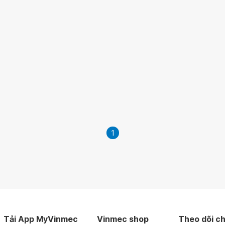
1
Tải App MyVinmec
Vinmec shop
Theo dõi ch