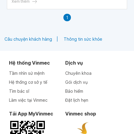
SLine 4D nhưng dáng mũi vẫn như cũ phải làm thế nào ạ?
Xem thêm
Cảm ơn bác sĩ!
1
Câu chuyện khách hàng
Thông tin sức khỏe
Hệ thống Vinmec
Dịch vụ
Tầm nhìn sứ mệnh
Chuyên khoa
Hệ thống cơ sở y tế
Gói dịch vụ
Tìm bác sĩ
Bảo hiểm
Làm việc tại Vinmec
Đặt lịch hẹn
Tải App MyVinmec
Vinmec shop