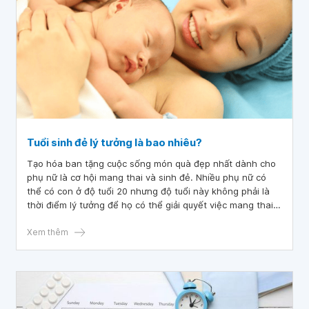
Tuổi sinh đẻ lý tưởng là bao nhiêu?
Tạo hóa ban tặng cuộc sống món quà đẹp nhất dành cho
phụ nữ là cơ hội mang thai và sinh đẻ. Nhiều phụ nữ có
thể có con ở độ tuổi 20 nhưng độ tuổi này không phải là
thời điểm lý tưởng để họ có thể giải quyết việc mang thai
và nuôi dạy con cái. Một số phụ nữ thậm chí còn chưa sẵn
sàng ở độ tuổi 30.
Xem thêm