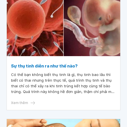
Sự thụ tinh diễn ra như thế nào?
Có thể bạn không biết thụ tinh là gì, thụ tinh bao lâu thì
biết có thai nhưng trên thực tế, quá trình thụ tinh và thụ
thai chỉ có thể xảy ra khi tinh trùng kết hợp cùng tế bào
trứng. Quá trình này không hề đơn giản, thậm chí phải mất
một khoảng thời gian khá dài tinh trùng mới có thể tiếp
cận được trứng.
Xem thêm