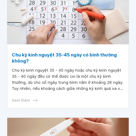
Chu kỳ kinh nguyệt 35-45 ngày có bình thường
không?
Chu kỳ kinh nguyệt 35 - 45 ngày hoặc chu kỳ kinh nguyệt
35 - 40 ngày đều có thể được coi là một chu kỳ bình
thường, dù cho số ngày trung bình nằm ở khoảng 28 ngày.
Tuy nhiên, nếu khoảng cách giữa những kỳ kinh quá xa và
xuất hiện một số triệu chứng khác, đây có thể là biểu hiện
của các tình trạng viêm nhiễm cần phải được khám và điều
Xem thêm
trị kịp thời.