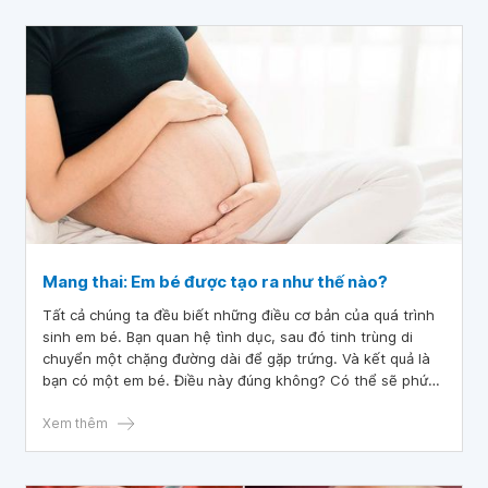
Mang thai: Em bé được tạo ra như thế nào?
Tất cả chúng ta đều biết những điều cơ bản của quá trình
sinh em bé. Bạn quan hệ tình dục, sau đó tinh trùng di
chuyển một chặng đường dài để gặp trứng. Và kết quả là
bạn có một em bé. Điều này đúng không? Có thể sẽ phức
tạp hơn thế một chút. Nếu bạn hiểu biết được cơ chế mang
thai thì sẽ giúp hiểu rõ hơn về khả năng sinh sản của bạn.
Xem thêm