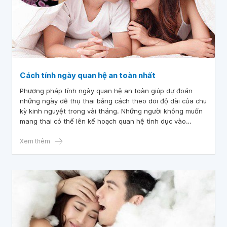
Cách tính ngày quan hệ an toàn nhất
Phương pháp tính ngày quan hệ an toàn giúp dự đoán
những ngày dễ thụ thai bằng cách theo dõi độ dài của chu
kỳ kinh nguyệt trong vài tháng. Những người không muốn
mang thai có thể lên kế hoạch quan hệ tình dục vào
những ngày an toàn không dính bầu. Vậy tính ngày quan
hệ an toàn như thế nào?
Xem thêm