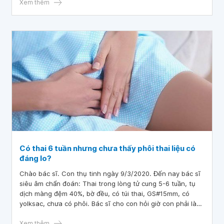
Xem thêm
Có thai 6 tuần nhưng chưa thấy phôi thai liệu có
đáng lo?
Chào bác sĩ. Con thụ tinh ngày 9/3/2020. Đến nay bác sĩ
siêu âm chẩn đoán: Thai trong lòng tử cung 5-6 tuần, tụ
dịch màng đệm 40%, bờ đều, có túi thai, GS#15mm, có
yolksac, chưa có phôi. Bác sĩ cho con hỏi giờ con phải làm
sao ạ? Mong bác sĩ tư vấn, con xin cảm ơn.
Xem thêm