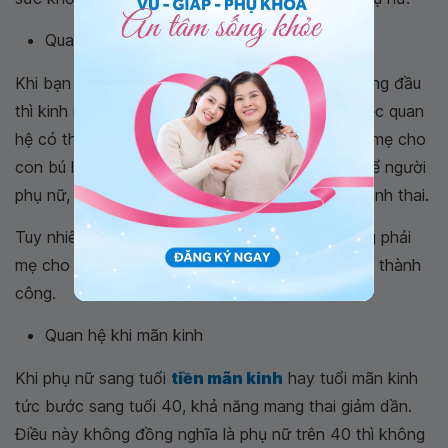
Quan hệ khi cho con bú hoàn toàn
Khi bạn đang cho con bú hoàn toàn trong 6 tháng đầu
thì kinh nguyệt chưa xuất hiện trở lại dẫn đến việc quan
hệ có thể không có thai. Nguyên nhân là khi bà mẹ cho
con bú làm tăng nồng độ
prolactin
trong cơ thể người
phụ nữ, giúp ngăn cản quá trình rụng trứng để tránh thai.
Tuy nhiên, cách quan hệ tránh có thai này không phải
mẹ cho con bú nào cũng áp dụng biện pháp này thành
công.
Quan hệ khi mãn kinh
Khi phụ nữ sang tuổi
tiền mãn kinh
hay tuổi mãn kinh
tức bước sang tuổi 40, khả năng mang thai giảm dần.
Điều này không đồng nghĩa là phụ nữ trên 40 thì không