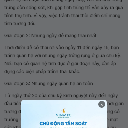
trứng còn sống sót, khi gặp tinh trùng thì vẫn xảy ra quá
trình thụ tinh. Vì vậy, việc tránh thai thời điểm chỉ mang
tính tương đối.
Giai đoạn 2
: Những ngày dễ mang thai nhất
Thời điểm dễ có thai rơi vào ngày 11 đến ngày 16, bạn
tránh quan hệ với những ngày trứng rụng ở giữa chu kỳ.
Nếu bạn có quan hệ tình dục ở giai đoạn này, cần áp
dụng các biện pháp tránh thai khác.
Giai đoạn 3
: Những ngày quan hệ an toàn
Từ ngày thứ 20 của chu kỳ kinh nguyệt này đến ngày
đầu tiên của chu kỳ kinh tiếp theo sẽ là khoảng thời gian
×
tương đối an toàn cho các cặp đôi. Tuy nhiên cũng có
trường hợp trứng rụng muộn vì những thay đổi về mặt
sức khỏe trong chu kỳ kinh nguyệt của người phụ nữ.