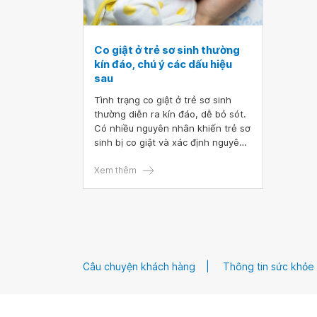
Co giật ở trẻ sơ sinh thường
kín đáo, chú ý các dấu hiệu
sau
Tình trạng co giật ở trẻ sơ sinh
thường diễn ra kín đáo, dễ bỏ sót.
Có nhiều nguyên nhân khiến trẻ sơ
sinh bị co giật và xác định nguyên
nhân chính xác đóng vai trò rất
quan trọng trong việc xử trí tình
Xem thêm
trạng này.
Câu chuyện khách hàng
Thông tin sức khỏe