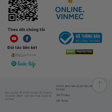
Theo dõi chúng tôi
Đối tác liên kết
Chính sách bảo vệ dữ liệu cá nhân của
Vinmec
Bản quyền © 2026 thuộc về Công ty
GR Privacy
Cổ phần Bệnh viện Đa khoa Quốc tế
Vinmec
GR Terms