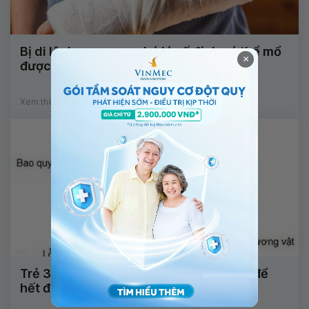
Bị di lệch xương sau bó lá cố định có thể mổ
×
được không?
Xem thêm
Trẻ 3 tuổi nong bao quy đầu nên làm gì để
hết đau và vết thương nhanh lành?