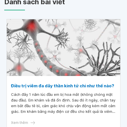
Danh sách bài viết
Điều trị viêm đa dây thần kinh tứ chi như thế nào?
Cách đây 1 năm lúc đầu em bị hoa mắt (không chóng mặt
đau đầu). Em khám và đã ổn định. Sau đó ít ngày, chân tay
em bắt đầu tê bì, cảm giác khó chịu vận động kém mất cảm
giác. Em khám bằng máy điện cơ đều cho kết quả là viêm
đa dây thần kinh tứ chi. Nhưng mà em uống thuốc không
đỡ. Bác sĩ cho em hỏi điều trị viêm đa dây thần kinh tứ chi
Xem thêm