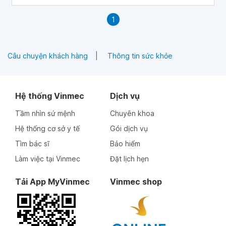
như thế nào? Mong bác sĩ tư vấn giúp, em cảm ơn bác sĩ.
1
Câu chuyện khách hàng
Thông tin sức khỏe
Hệ thống Vinmec
Dịch vụ
Tầm nhìn sứ mệnh
Chuyên khoa
Hệ thống cơ sở y tế
Gói dịch vụ
Tìm bác sĩ
Bảo hiểm
Làm việc tại Vinmec
Đặt lịch hẹn
Tải App MyVinmec
Vinmec shop