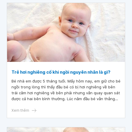
Trẻ hơi nghiêng cổ khi ngồi nguyên nhân là gì?
Bé nhà em được 5 tháng tuổi. Mấy hôm nay, em giữ cho bé
ngồi trong lòng thì thấy đầu bé có bị hơi nghiêng về bên
trái cằm hơi nghiêng về bên phải nhưng vẫn quay quan sát
được cả hai bên bình thường. Lúc nằm đầu bé vẫn thẳng
bình thường chỉ khi ngồi mới bị hơi nghiêng. Vậy bác sĩ cho
em hỏi trẻ hơi nghiêng cổ khi ngồi nguyên nhân là gì? Em
Xem thêm
cảm ơn bác sĩ.