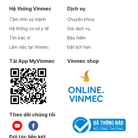
Hệ thống Vinmec
Dịch vụ
Tầm nhìn sứ mệnh
Chuyên khoa
Hệ thống cơ sở y tế
Gói dịch vụ
Tìm bác sĩ
Bảo hiểm
Làm việc tại Vinmec
Đặt lịch hẹn
Tải App MyVinmec
Vinmec shop
Theo dõi chúng tôi
Đối tác liên kết