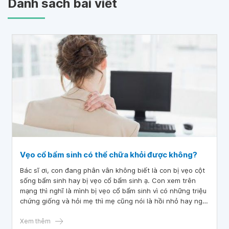
Danh sách bài viết
Vẹo cổ bẩm sinh có thể chữa khỏi được không?
Bác sĩ ơi, con đang phân vân không biết là con bị vẹo cột
sống bẩm sinh hay bị vẹo cổ bẩm sinh ạ. Con xem trên
mạng thì nghĩ là mình bị vẹo cổ bẩm sinh vì có những triệu
chứng giống và hỏi mẹ thì mẹ cũng nói là hồi nhỏ hay ngủ
đầu nghiêng qua một bên nhưng khi đi khám và chụp phim
thì bác sĩ nói bị vẹo cột sống.
Xem thêm