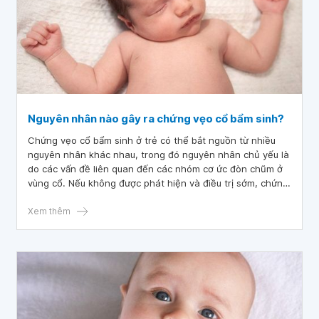
Nguyên nhân nào gây ra chứng vẹo cổ bẩm sinh?
Chứng vẹo cổ bẩm sinh ở trẻ có thể bắt nguồn từ nhiều
nguyên nhân khác nhau, trong đó nguyên nhân chủ yếu là
do các vấn đề liên quan đến các nhóm cơ ức đòn chũm ở
vùng cổ. Nếu không được phát hiện và điều trị sớm, chứng
bệnh này có thể gây ra những biến chứng nguy hiểm cho
sức khỏe của trẻ và để lại những hệ lụy tiêu cực khi trẻ lớn
Xem thêm
lên.