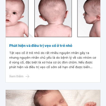
Phát hiện và điều trị vẹo cổ ở trẻ nhỏ
Tật vẹo cổ ở trẻ nhỏ do rất nhiều nguyên nhân gây ra
nhưng nguyên nhân chủ yếu là do bệnh lý về các nhóm cơ
ở vùng cổ, đặc biệt là xơ hóa cơ ức đòn chũm. Nếu được
phát hiện và điều trị vẹo cổ sớm sẽ hạn chế được biến
chứng và có khả năng điều trị tốt hơn so với việc điều trị
muộn. Vì thế các bậc cha mẹ cần chú ý quan sát để đưa
Xem thêm
trẻ đến các trung tâm y tế thăm khám và điều trị.