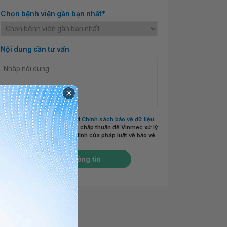
Chọn bệnh viện gần bạn nhất*
Nội dung cần tư vấn
×
Tôi đã đọc và đồng ý với
Chính sách bảo vệ dữ liệu
cá nhân của Vinmec
và chấp thuận để Vinmec xử lý
DLCN của tôi theo quy định của pháp luật về bảo vệ
DLCN.
*
Gửi thông tin