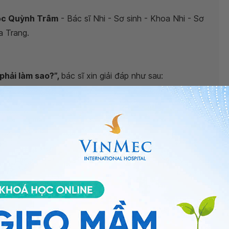
gọc Quỳnh Trâm
- Bác sĩ Nhi - Sơ sinh - Khoa Nhi - Sơ
a Trang.
phải làm sao?”,
bác sĩ xin giải đáp như sau:
i gian dài, trẻ có thể nghiêng đầu về một bên liên tục
iễn ra khi trẻ buồn ngủ, mất phương hướng sẽ dẫn đến
ếu gặp ở trẻ dưới 1 tuổi và biến mất khi trẻ được 5
nó ảnh hưởng đến thẩm mỹ và làm thay đổi gương mặt
trong việc xoay đầu. Trước tiên, bạn nên cho trẻ bú
ay ngược với bên bị nghiêng để kích thích trẻ tự xoay
khoa Phục hồi chức năng để bé được các y bác sĩ hỗ