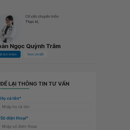
Cố vấn chuyên môn
Thạc sĩ,
oàn Ngọc Quỳnh Trâm
ặt lịch khám
Xem chi tiết
ĐỂ LẠI THÔNG TIN TƯ VẤN
Họ và tên*
Số điện thoại*