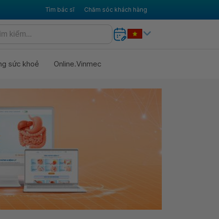
Tìm bác sĩ
Chăm sóc khách hàng
ng sức khoẻ
Online.Vinmec