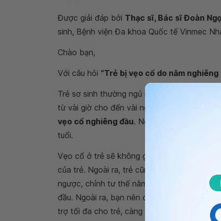
Được giải đáp bởi
Thạc sĩ, Bác sĩ Đoàn N
sinh, Bệnh viện Đa khoa Quốc tế Vinmec Nh
Chào bạn,
Với câu hỏi
“Trẻ bị vẹo cổ do nằm nghiêng 
Trẻ sơ sinh thường ngủ nghiêng đầu trong thờ
từ vài giờ cho đến vài ngày. Nếu điều này d
vẹo cổ nghiêng đầu
. Nguyên nhân này chủ y
tuổi.
Vẹo cổ ở trẻ sẽ không gây đau đớn nhưng 
của trẻ. Ngoài ra, trẻ cũng sẽ gặp khó khăn 
ngược, chỉnh tư thế nằm, tập chơi với trẻ xo
đầu. Ngoài ra, bạn nên đưa bé đi khám tại 
trợ tối đa cho trẻ, càng sớm càng tốt.