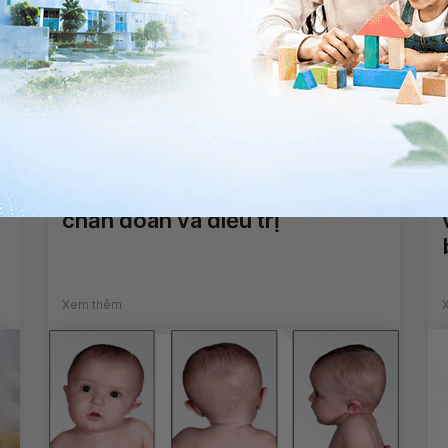
Thoái hóa cột sống thắt lưng:
Nguyên nhân, triệu chứng,
chẩn đoán và điều trị
Xem thêm