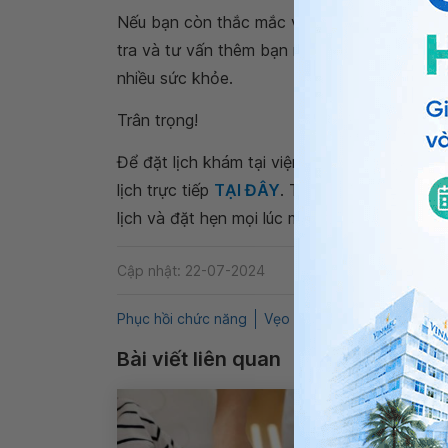
Nếu bạn còn thắc mắc về
vẹo cổ
, bạn có t
tra và tư vấn thêm bạn nhé. Cảm ơn bạn đã 
nhiều sức khỏe.
Trân trọng!
Để đặt lịch khám tại viện, Quý khách vui lò
lịch trực tiếp
TẠI ĐÂY
. Tải và đặt lịch khám
lịch và đặt hẹn mọi lúc mọi nơi ngay trên ứn
Cập nhật: 22-07-2024
Phục hồi chức năng
Vẹo cổ bộc phát
QnA
V
Bài viết liên quan