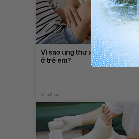
Vì sao ung thư xương hay gặp
ở trẻ em?
Xem thêm