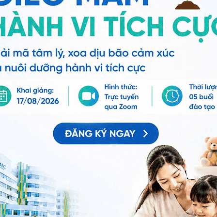
hể đến bệnh viện thuộc
Hệ thống Y tế Vinmec
để kiểm
tin tưởng và gửi câu hỏi đến Vinmec. Chúc bạn có thật
ng bấm số
HOTLINE
, đặt mua
GÓI DỊCH VỤ
hoặc đặt
 tự động trên ứng dụng My Vinmec để quản lý, theo dõi
g dụng.
Chia sẻ
ẹo cổ nghiêng đầu
Vẹo cổ bẩm sinh
Nhi