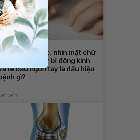
Không nói được, nhìn mặt chữ
không hiểu, hay bị động kinh
và tê đầu ngón tay là dấu hiệu
bệnh gì?
Xem thêm