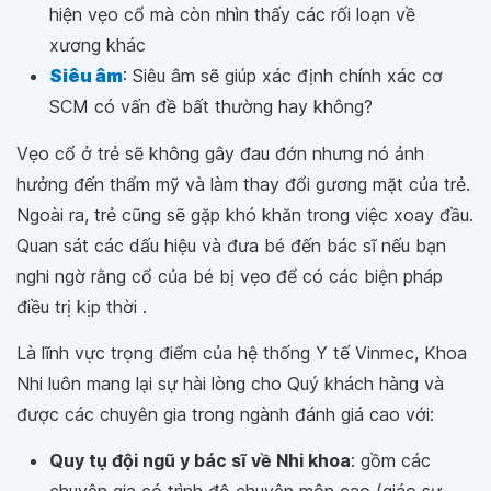
hiện vẹo cổ mà còn nhìn thấy các rối loạn về
xương khác
Siêu âm
: Siêu âm sẽ giúp xác định chính xác cơ
SCM có vấn đề bất thường hay không?
Vẹo cổ ở trẻ sẽ không gây đau đớn nhưng nó ảnh
hưởng đến thẩm mỹ và làm thay đổi gương mặt của trẻ.
Ngoài ra, trẻ cũng sẽ gặp khó khăn trong việc xoay đầu.
Quan sát các dấu hiệu và đưa bé đến bác sĩ nếu bạn
nghi ngờ rằng cổ của bé bị vẹo để có các biện pháp
điều trị kịp thời .
Là lĩnh vực trọng điểm của hệ thống Y tế Vinmec, Khoa
Nhi luôn mang lại sự hài lòng cho Quý khách hàng và
được các chuyên gia trong ngành đánh giá cao với:
Quy tụ đội ngũ y bác sĩ về Nhi khoa
: gồm các
chuyên gia có trình độ chuyên môn cao (giáo sư,