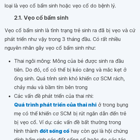
loại là vẹo cổ bẩm sinh hoặc vẹo cổ do bệnh lý.
2.1. Vẹo cổ bẩm sinh
Vẹo cổ bẩm sinh là tình trạng trẻ sinh ra đã bị vẹo và cứ
phát triển như vậy trong 3 tháng đầu. Có rất nhiều
nguyên nhân gây vẹo cổ bẩm sinh như:
Thai ngôi mông: Mông của bé được sinh ra đầu
tiên. Do đó, cổ có thể bị kéo căng và mắc kẹt ở
ống sinh. Quá trình sinh khó khiến cơ SCM rách,
chảy máu và bầm tím bên trong
Các vấn đề phát triển của thai nhi:
Quá trình phát triển của thai nhi
ở trong bụng
mẹ có thể khiến cơ SCM bị rút ngắn dẫn đến trẻ
bị vẹo cổ. Ví dụ: các vấn đề bất thường trong
hình thành
đốt sống cổ
hay còn gọi là hội chứng
dính bẩm sinh các đốt sống cổ hoặc do các tác