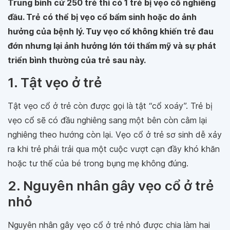
Trung bình cứ 250 trẻ thì có 1 trẻ bị vẹo cổ nghiêng
đầu. Trẻ có thể bị vẹo cổ bẩm sinh hoặc do ảnh
hưởng của bệnh lý. Tuy vẹo cổ không khiến trẻ đau
đớn nhưng lại ảnh hưởng lớn tới thẩm mỹ và sự phát
triển bình thường của trẻ sau này.
1. Tật vẹo ở trẻ
Tật vẹo cổ ở trẻ còn được gọi là tật “cổ xoáy”. Trẻ bị
vẹo cổ sẽ có đầu nghiêng sang một bên còn cằm lại
nghiêng theo hướng còn lại. Vẹo cổ ở trẻ sơ sinh dễ xảy
ra khi trẻ phải trải qua một cuộc vượt cạn đầy khó khăn
hoặc tư thế của bé trong bụng mẹ không đúng.
2. Nguyên nhân gây vẹo cổ ở trẻ
nhỏ
Nguyên nhân gây vẹo cổ ở trẻ nhỏ được chia làm hai