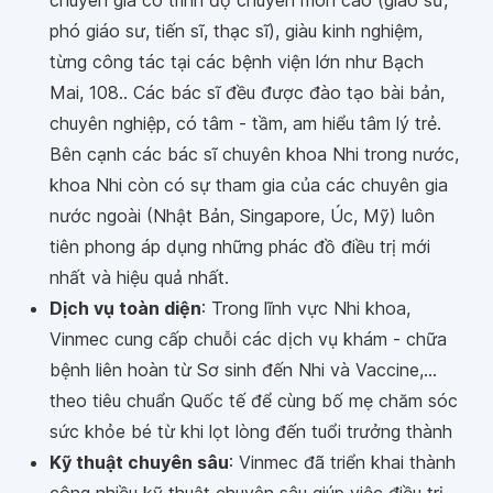
phó giáo sư, tiến sĩ, thạc sĩ), giàu kinh nghiệm,
từng công tác tại các bệnh viện lớn như Bạch
Mai, 108.. Các bác sĩ đều được đào tạo bài bản,
chuyên nghiệp, có tâm - tầm, am hiểu tâm lý trẻ.
Bên cạnh các bác sĩ chuyên khoa Nhi trong nước,
khoa Nhi còn có sự tham gia của các chuyên gia
nước ngoài (Nhật Bản, Singapore, Úc, Mỹ) luôn
tiên phong áp dụng những phác đồ điều trị mới
nhất và hiệu quả nhất.
Dịch vụ toàn diện
: Trong lĩnh vực Nhi khoa,
Vinmec cung cấp chuỗi các dịch vụ khám - chữa
bệnh liên hoàn từ Sơ sinh đến Nhi và Vaccine,...
theo tiêu chuẩn Quốc tế để cùng bố mẹ chăm sóc
sức khỏe bé từ khi lọt lòng đến tuổi trưởng thành
Kỹ thuật chuyên sâu
: Vinmec đã triển khai thành
công nhiều kỹ thuật chuyên sâu giúp việc điều trị