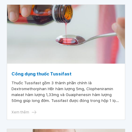
Công dụng thuốc Tussifast
Thuốc Tussifast gồm 3 thành phần chính là
Dextromethorphan HBr hàm lượng 5mg, Clopheniramin
maleat hàm lượng 1,33mg và Guaiphenesin hàm lượng
50mg giúp long đờm. Tussifast được đóng trong hộp 1 lọ
30 ml, hộp 1 lọ 60 ml siro với hạn sử dụng không quá 24
tháng kể từ ngày sản xuất.
Xem thêm