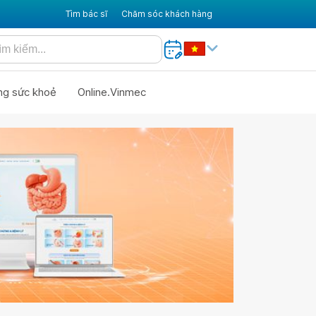
Tìm bác sĩ
Chăm sóc khách hàng
ng sức khoẻ
Online.Vinmec