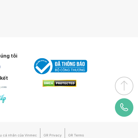
úng tôi
 kết
ệu cá nhân của Vinmec
GR Privacy
GR Terms