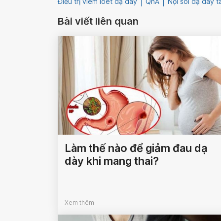
Điều trị viêm loét dạ dày
QnA
Nội soi dạ dày t
Bài viết liên quan
Làm thế nào để giảm đau dạ
dày khi mang thai?
Xem thêm