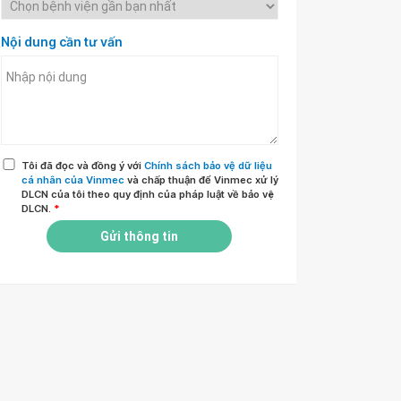
Nội dung cần tư vấn
Tôi đã đọc và đồng ý với
Chính sách bảo vệ dữ liệu
cá nhân của Vinmec
và chấp thuận để Vinmec xử lý
DLCN của tôi theo quy định của pháp luật về bảo vệ
DLCN.
*
Gửi thông tin