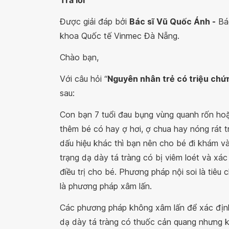
Trả lời
Được giải đáp bởi
Bác sĩ Vũ Quốc Ánh -
Bác
khoa Quốc tế Vinmec Đà Nẵng.
Chào bạn,
Với câu hỏi “
Nguyên nhân trẻ có triệu ch
sau:
Con bạn 7 tuổi đau bụng vùng quanh rốn hoặc
thêm bé có hay ợ hơi, ợ chua hay nóng rát 
dấu hiệu khác thì bạn nên cho bé đi khám và
trạng dạ dày tá tràng có bị viêm loét và xác
điều trị cho bé. Phương pháp nội soi là tiêu
là phương pháp xâm lấn.
Các phương pháp không xâm lấn để xác định
dạ dày tá tràng có thuốc cản quang nhưng k