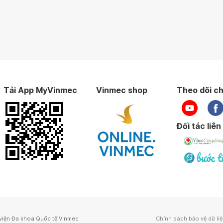
Tải App MyVinmec
Vinmec shop
Theo dõi ch
Đối tác liên
viện Đa khoa Quốc tế Vinmec
Chính sách bảo vệ dữ li