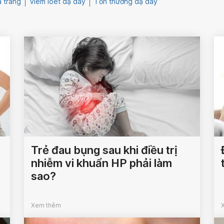
á tràng
Viêm loét dạ dày
Tổn thương dạ dày
Trẻ đau bụng sau khi điều trị
nhiễm vi khuẩn HP phải làm
sao?
Xem thêm