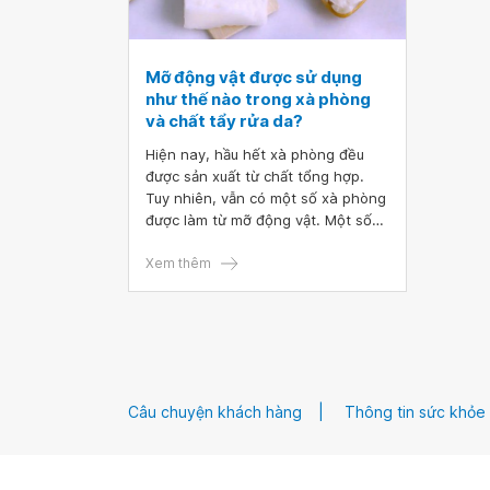
Mỡ động vật được sử dụng
như thế nào trong xà phòng
và chất tẩy rửa da?
Hiện nay, hầu hết xà phòng đều
được sản xuất từ chất tổng hợp.
Tuy nhiên, vẫn có một số xà phòng
được làm từ mỡ động vật. Một số
người thích sử dụng xà phòng mỡ
truyền thống vì chúng ít hóa chất
Xem thêm
và không gây dị ứng. Trong bài viết
này, chúng ta cùng tìm hiểu cách
xà phòng được sản xuất như thế
nào, và nguyên nhân vì sao nên
dùng chúng thay cho xà phòng
tổng hợp.
Câu chuyện khách hàng
Thông tin sức khỏe