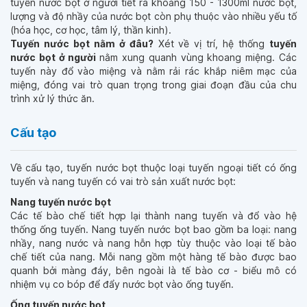
tuyến nước bọt ở người tiết ra khoảng 150 - 1300ml nước bọt,
lượng và độ nhầy của nước bọt còn phụ thuộc vào nhiều yếu tố
(hóa học, cơ học, tâm lý, thần kinh).
Tuyến nước bọt nằm ở đâu?
Xét về vị trí, hệ thống
tuyến
nước bọt ở người
nằm xung quanh vùng khoang miệng. Các
tuyến này đổ vào miệng và nằm rải rác khắp niêm mạc của
miệng, đóng vai trò quan trọng trong giai đoạn đầu của chu
trình xử lý thức ăn.
Cấu tạo
Về cấu tạo, tuyến nước bọt thuộc loại tuyến ngoại tiết có ống
tuyến và nang tuyến có vai trò sản xuất nước bọt:
Nang tuyến nước bọt
Các tế bào chế tiết hợp lại thành nang tuyến và đổ vào hệ
thống ống tuyến. Nang tuyến nước bọt bao gồm ba loại: nang
nhầy, nang nước và nang hỗn hợp tùy thuộc vào loại tế bào
chế tiết của nang. Mỗi nang gồm một hàng tế bào được bao
quanh bởi màng đáy, bên ngoài là tế bào cơ - biểu mô có
nhiệm vụ co bóp để đẩy nước bọt vào ống tuyến.
Ống tuyến nước bọt