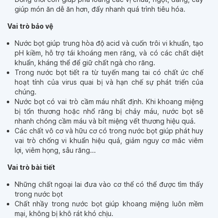
giúp món ăn dễ ăn hơn, đẩy nhanh quá trình tiêu hóa.
Vai trò bảo vệ
Nước bọt giúp trung hòa độ acid và cuốn trôi vi khuẩn, tạo
pH kiềm, hỗ trợ tái khoáng men răng, và có các chất diệt
khuẩn, kháng thể để giữ chất ngà cho răng.
Trong nước bọt tiết ra từ tuyến mang tai có chất ức chế
hoạt tính của virus quai bị và hạn chế sự phát triển của
chúng.
Nước bọt có vai trò cầm máu nhất định. Khi khoang miệng
bị tổn thương hoặc nhổ răng bị chảy máu, nước bọt sẽ
nhanh chóng cầm máu và bít miệng vết thương hiệu quả.
Các chất vô cơ và hữu cơ có trong nước bọt giúp phát huy
vai trò chống vi khuẩn hiệu quả, giảm nguy cơ mắc viêm
lợi, viêm họng, sâu răng...
Vai trò bài tiết
Những chất ngoại lai đưa vào cơ thể có thể được tìm thấy
trong nước bọt
Chất nhầy trong nước bọt giúp khoang miệng luôn mềm
mại, không bị khô rát khó chịu.