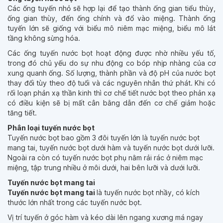
Các ống tuyến nhỏ sẽ hợp lại để tạo thành ống gian tiểu thùy,
ống gian thùy, đến ống chính và đổ vào miệng. Thành ống
tuyến lớn sẽ giống với biểu mô niêm mạc miệng, biểu mô lát
tầng không sừng hóa.
Các ống tuyến nước bọt hoạt động được nhờ nhiều yếu tố,
trong đó chủ yếu do sự nhu động co bóp nhịp nhàng của cơ
xung quanh ống. Số lượng, thành phần và độ pH của nước bọt
thay đổi tùy theo độ tuổi và các nguyên nhân thứ phát. Khi có
rối loạn phản xạ thần kinh thì cơ chế tiết nước bọt theo phản xạ
có điều kiện sẽ bị mất cân bằng dẫn đến cơ chế giảm hoặc
tăng tiết.
Phân loại tuyến nước bọt
Tuyến nước bọt bao gồm 3 đôi tuyến lớn là tuyến nước bọt
mang tai, tuyến nước bọt dưới hàm và tuyến nước bọt dưới lưỡi.
Ngoài ra còn có tuyến nước bọt phụ nằm rải rác ở niêm mạc
miệng, tập trung nhiều ở môi dưới, hai bên lưỡi và dưới lưỡi.
Tuyến nước bọt mang tai
Tuyến nước bọt mang tai
là tuyến nước bọt nhầy, có kích
thước lớn nhất trong các tuyến nước bọt.
Vị trí tuyến ở góc hàm và kéo dài lên ngang xương má ngay