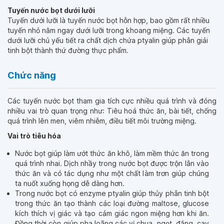
Tuyến nước bọt dưới lưỡi
Tuyến dưới lưỡi là tuyến nước bọt hỗn hợp, bao gồm rất nhiều
tuyến nhỏ nằm ngay dưới lưỡi trong khoang miệng. Các tuyến
dưới lưỡi chủ yếu tiết ra chất dịch chứa ptyalin giúp phân giải
tinh bột thành thứ đường thực phẩm.
Chức năng
Các tuyến nước bọt tham gia tích cực nhiều quá trình và đóng
nhiều vai trò quan trọng như: Tiêu hoá thức ăn, bài tiết, chống
quá trình lên men, viêm nhiễm, điều tiết môi trường miệng.
Vai trò tiêu hóa
Nước bọt giúp làm ướt thức ăn khô, làm mềm thức ăn trong
quá trình nhai. Dịch nhầy trong nước bọt được trộn lẫn vào
thức ăn và có tác dụng như một chất làm trơn giúp chúng
ta nuốt xuống họng dễ dàng hơn.
Trong nước bọt có enzyme ptyalin giúp thủy phân tinh bột
trong thức ăn tạo thành các loại đường maltose, glucose
kích thích vị giác và tạo cảm giác ngon miệng hơn khi ăn.
Đồng thời còn giúp pha loãng các vị chua, ngọt, đắng, cay