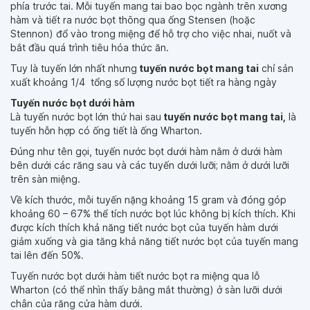
phía trước tai. Mỗi tuyến mang tai bao bọc ngành trên xương
hàm và tiết ra nước bọt thông qua ống Stensen (hoặc
Stennon) đổ vào trong miệng để hỗ trợ cho việc nhai, nuốt và
bắt đầu quá trình tiêu hóa thức ăn.
Tuy là tuyến lớn nhất nhưng
tuyến nước bọt mang tai
chỉ sản
xuất khoảng 1/4 tổng số lượng nước bọt tiết ra hàng ngày
Tuyến nước bọt dưới hàm
Là tuyến nước bọt lớn thứ hai sau
tuyến nước bọt mang tai,
là
tuyến hỗn hợp có ống tiết là ống Wharton.
Đúng như tên gọi, tuyến nước bọt dưới hàm nằm ở dưới hàm
bên dưới các răng sau và các tuyến dưới lưỡi; nằm ở dưới lưỡi
trên sàn miệng.
Về kích thước, mỗi tuyến nặng khoảng 15 gram và đóng góp
khoảng 60 – 67% thể tích nước bọt lúc không bị kích thích. Khi
được kích thích khả năng tiết nước bọt của tuyến hàm dưới
giảm xuống và gia tăng khả năng tiết nước bọt của tuyến mang
tai lên đến 50%.
Tuyến nước bọt dưới hàm tiết nước bọt ra miệng qua lỗ
Wharton (có thể nhìn thấy bằng mắt thường) ở sàn lưỡi dưới
chân của răng cửa hàm dưới.