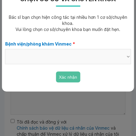
Ngày tháng năm sinh
*
Bác sĩ bạn chọn hiện công tác tại nhiều hơn 1 cơ sở/chuyên
Ngày tháng năm sinh
khoa.
Vui lòng chọn cơ sở/chuyên khoa bạn muốn đặt hẹn.
Email
Bệnh viện/phòng khám Vinmec
*
Lý do khám
*
Xác nhận
Tôi đã đọc và đồng ý với
Chính sách bảo vệ dữ liệu cá nhân của Vinmec
và
chấp thuận để Vinmec xử lý dữ liệu cá nhân của tôi