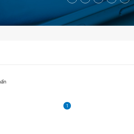
hẩn
1