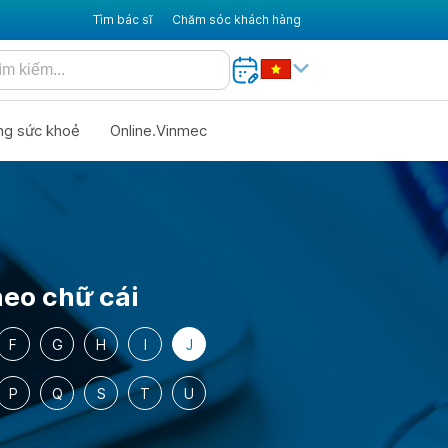
Tìm bác sĩ
Chăm sóc khách hàng
ng sức khoẻ
Online.Vinmec
eo chữ cái
F
G
H
I
J
P
Q
S
T
U