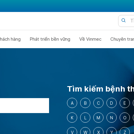
hách hàng
Phát triển bền vững
Về Vinmec
Chuyên tra
Tìm kiếm bệnh th
A
B
C
D
E
K
L
M
N
O
V
W
X
Y
Z