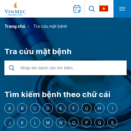
Trang chủ
Tra cứu mặt bệnh
Tra cứu mặt bệnh
Tìm kiếm bệnh theo chữ cái
A
B
C
D
E
F
G
H
I
J
K
L
M
N
O
P
Q
S