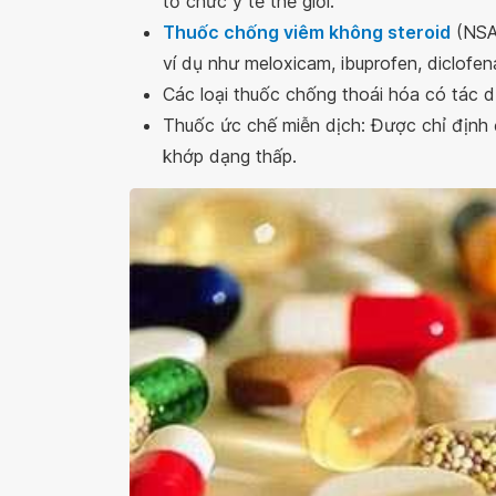
tổ chức y tế thế giới.
Thuốc chống viêm không steroid
(NSAI
ví dụ như meloxicam, ibuprofen, diclofen
Các loại thuốc chống thoái hóa có tác d
Thuốc ức chế miễn dịch: Được chỉ định 
khớp dạng thấp.