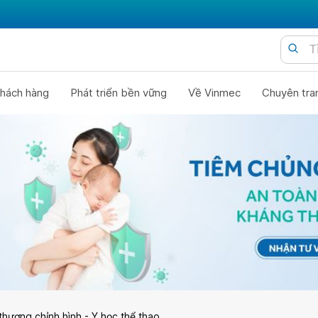
hách hàng
Phát triển bền vững
Về Vinmec
Chuyên tra
thương chỉnh hình - Y học thể thao