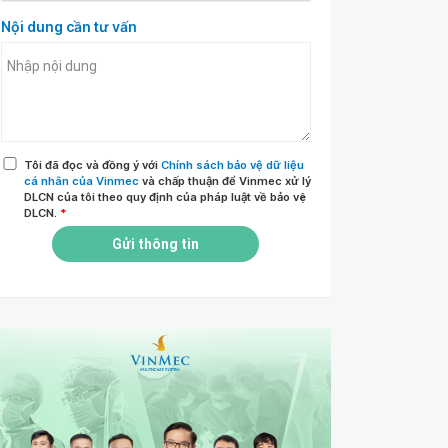
Nội dung cần tư vấn
Tôi đã đọc và đồng ý với
Chính sách bảo vệ dữ liệu
cá nhân của Vinmec
và chấp thuận để Vinmec xử lý
DLCN của tôi theo quy định của pháp luật về bảo vệ
DLCN.
*
Gửi thông tin