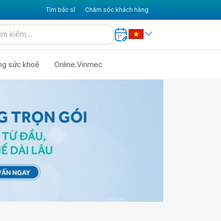
Tìm bác sĩ
Chăm sóc khách hàng
ng sức khoẻ
Online.Vinmec