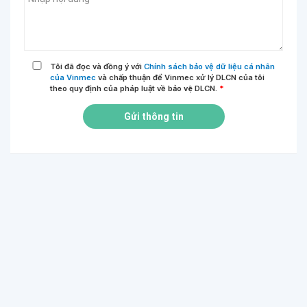
Tôi đã đọc và đồng ý với
Chính sách bảo vệ dữ liệu cá nhân
của Vinmec
và chấp thuận để Vinmec xử lý DLCN của tôi
theo quy định của pháp luật về bảo vệ DLCN.
*
Gửi thông tin