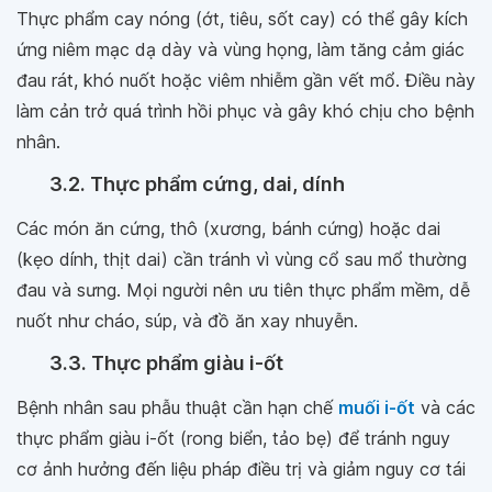
Thực phẩm cay nóng (ớt, tiêu, sốt cay) có thể gây kích
ứng niêm mạc dạ dày và vùng họng, làm tăng cảm giác
đau rát, khó nuốt hoặc viêm nhiễm gần vết mổ. Điều này
làm cản trở quá trình hồi phục và gây khó chịu cho bệnh
nhân.
3.2. Thực phẩm cứng, dai, dính
Các món ăn cứng, thô (xương, bánh cứng) hoặc dai
(kẹo dính, thịt dai) cần tránh vì vùng cổ sau mổ thường
đau và sưng. Mọi người nên ưu tiên thực phẩm mềm, dễ
nuốt như cháo, súp, và đồ ăn xay nhuyễn.
3.3. Thực phẩm giàu i-ốt
Bệnh nhân sau phẫu thuật cần hạn chế
muối i-ốt
và các
thực phẩm giàu i-ốt (rong biển, tảo bẹ) để tránh nguy
cơ ảnh hưởng đến liệu pháp điều trị và giảm nguy cơ tái