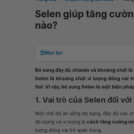
Selen giúp tăng cườn
nào?
☰
Mục lục
Bổ sung đầy đủ vitamin và khoáng chất là
Selen là khoáng chất vi lượng đóng vai t
thể. Vì vậy, bổ sung Selen là một biện ph
1. Vai trò của Selen đối vớ
Một chế độ ăn uống đa dạng, đầy đủ các ch
đa lượng và vi lượng là
cách tăng cường mi
lượng đóng vai trò quan trọng.