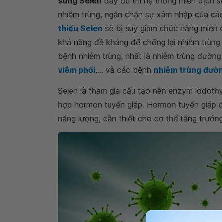
sung Selen
đầy đủ thì hệ thống miễn dịch 
nhiễm trùng, ngăn chặn sự xâm nhập của các 
thiếu Selen
sẽ bị suy giảm chức năng miễn 
khả năng đề kháng để chống lại nhiễm trùng 
bệnh nhiễm trùng, nhất là nhiễm trùng đườn
viêm phổi
,... và các bệnh
nhiễm trùng đườn
Selen là tham gia cấu tạo nên enzym iodoth
hợp hormon tuyến giáp. Hormon tuyến giáp đó
năng lượng, cần thiết cho cơ thể tăng trưởng,