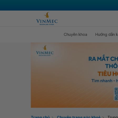
Chuyên khoa
Hướng dẫn k
Trang chủ
Chuyên trang sức khoẻ
Trung