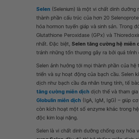
Selen
(Selenium) là một vi chất dinh dưỡng rấ
thành phần cấu trúc của hơn 20 Selenoprote
hóa hormon tuyến giáp và sinh sản. Trong đó
Glutathione Peroxidase (GPx) và Thioredox
nhất. Đặc biệt,
Selen tăng cường hệ miễn 
tránh những tổn thương gây ra bởi quá trình
Selen ảnh hưởng tới mọi thành phần của hệ th
triển và sự hoạt động của bạch cầu. Selen k
dịch như bạch cầu đa nhân trung tính, tế bà
tăng cường miễn dịch
dịch thể và tham gia
Globulin miễn dịch
(IgA, IgM, IgG) – giúp cơ
còn kích hoạt một số enzyme khác trong hệ t
độc kim loại nặng.
Selen là vi chất dinh dưỡng chống oxy hóa 