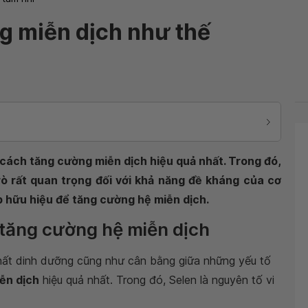
g miễn dịch như thế
 cách tăng cường miễn dịch hiệu quả nhất. Trong đó,
rò rất quan trọng đối với khả năng đề kháng của cơ
áp hữu hiệu để tăng cường hệ miễn dịch.
i tăng cường hệ miễn dịch
ất dinh dưỡng cũng như cân bằng giữa những yếu tố
ễn dịch
hiệu quả nhất. Trong đó, Selen là nguyên tố vi