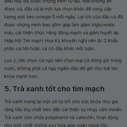
điều này đã được chứng minh từ lâu. Nếu không ăn
được cá, dầu cá là một lựa chọn khác để cung cấp
lượng axit béo omega-3 mỗi ngày. Lợi ích của dầu cá đã
được chứng minh bao gồm giúp làm giảm triglyceride
máu, cải thiện chức năng động mạch và giảm huyết áp.
Hiệp hội Tim mạch Hoa Kỳ khuyến nghị nên ăn 2 khẩu
phần cá hồi hoặc cá có dầu khác mỗi tuần.
Lưu ý, nếu chọn cá ngừ nên chọn loại cá đóng gói trong
nước, không phải cá ngừ ngâm dầu để giữ cho trái tim
khỏe mạnh hơn.
5. Trà xanh tốt cho tim mạch
Trà xanh mang lại một số lợi ích cho sức khỏe như gia
tăng tiêu thụ chất béo đến cải thiện sự nhạy cảm insulin.
Trà xanh còn chứa polyphenol và catechin, hoạt động
như một chất chống oxy hóa giúp ngăn ngừa tổn