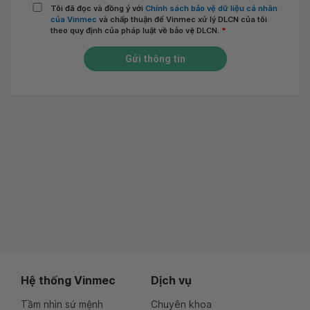
Tôi đã đọc và đồng ý với
Chính sách bảo vệ dữ liệu cá nhân
của Vinmec
và chấp thuận để Vinmec xử lý DLCN của tôi
theo quy định của pháp luật về bảo vệ DLCN.
*
Gửi thông tin
Hệ thống Vinmec
Dịch vụ
Tầm nhìn sứ mệnh
Chuyên khoa