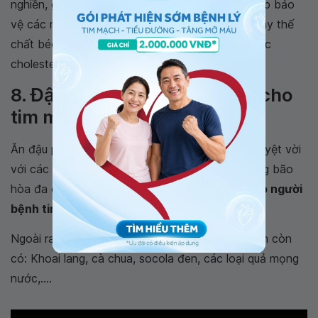
nghiền, giàu chất chống oxy hóa tốt cho tim, giúp bảo
vệ các mạch máu của bạn. Dùng dầu ô liu để thay thế
chất béo bão hòa (như bơ) có thể giúp giảm mức
cholesterol.
8. Đậu phụ là thực phẩm tốt cho
tim mạch
Ăn đậu phụ sẽ cung cấp một loại protein chay tuyệt vời
với các khoáng chất, chất xơ và chất béo không bão
hòa đa có lợi cho tim, đây là
thực phẩm tốt cho người
bệnh tim
nên sử dụng.
Ngoài ra, những loại thực phẩm tốt cho tim mạch còn
có: Khoai lang, cà chua, socola đen, các loại quả mọng
nước,....