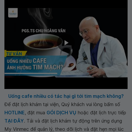
Uống cafe nhiều có tác hại gì tới tim mạch không?
Để đặt lịch khám tại viện, Quý khách vui lòng bấm số
HOTLINE
, đặt mua
GÓI DỊCH VỤ
hoặc đặt lịch trực tiếp
TẠI ĐÂY
. Tải và đặt lịch khám tự động trên ứng dụng
My Vinmec để quản lý, theo dõi lịch và đặt hẹn mọi lúc