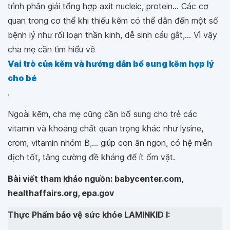
trình phân giải tổng hợp axit nucleic, protein... Các cơ
quan trong cơ thể khi thiếu kẽm có thể dẫn đến một số
bệnh lý như rối loạn thần kinh, dễ sinh cáu gắt,... Vì vậy
cha mẹ cần tìm hiểu về
Vai trò của kẽm và hướng dẫn bổ sung kẽm hợp lý
cho bé
.
Ngoài kẽm, cha mẹ cũng cần bổ sung cho trẻ các
vitamin và khoáng chất quan trọng khác như lysine,
crom, vitamin nhóm B,... giúp con ăn ngon, có hệ miễn
dịch tốt, tăng cường đề kháng để ít ốm vặt.
Bài viết tham khảo nguồn: babycenter.com,
healthaffairs.org, epa.gov
Thực Phẩm bảo vệ sức khỏe LAMINKID I: