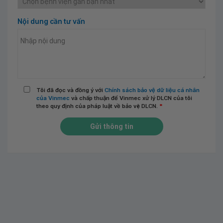
Nội dung cần tư vấn
Tôi đã đọc và đồng ý với
Chính sách bảo vệ dữ liệu cá nhân
của Vinmec
và chấp thuận để Vinmec xử lý DLCN của tôi
theo quy định của pháp luật về bảo vệ DLCN.
*
Gửi thông tin