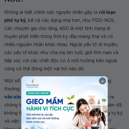
Không ai biết chính xác nguyên nhân gây ra
rối loạn
phổ tự kỷ
, kể cả các dạng nhẹ hơn, như PDD-NOS.
Các chuyên gia cho rằng, ASD là một tình trạng di
truyền phát triển trong thời kỳ đầu mang thai và có
nhiều nguyên nhân khác nhau. Ngoài yếu tố di truyền,
các yếu tố khác như cha mẹ lớn tuổi, giới tính nam và
tiếp xúc với các chất độc có ở môi trường bên ngoài
cũng có thể đóng một vai trò nào đó.
Một số cha mẹ lo lắng rằng các loại vắc xin thông
×
thường cho trẻ nhỏ, chẳng hạn như
vắc xin sởi, quai bị, rubella
(MMR), có thể gây ra
chứng tự kỷ. Những nghiên cứu lớn trong nhiều năm đã
không tìm thấy bất kỳ mối liên hệ nào giữa chứng tự kỷ
và việc tiêm chủng các loại vắc – xin. Theo Viện Y
khoa, Học viện Nhi khoa Hoa Kỳ và CDC, không có