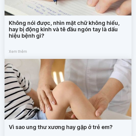
Không nói được, nhìn mặt chữ không hiểu,
hay bị động kinh và tê đầu ngón tay là dấu
hiệu bệnh gì?
Xem thêm
Vì sao ung thư xương hay gặp ở trẻ em?