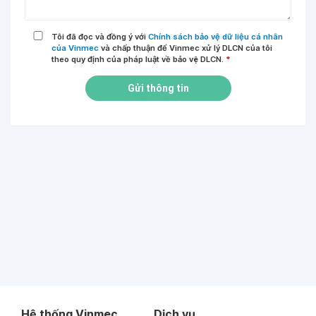
Tôi đã đọc và đồng ý với
Chính sách bảo vệ dữ liệu cá nhân
của Vinmec
và chấp thuận để Vinmec xử lý DLCN của tôi
theo quy định của pháp luật về bảo vệ DLCN.
*
Gửi thông tin
Hệ thống Vinmec
Dịch vụ