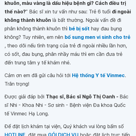
khuôn, màu vàng là dấu hiệu bệnh gì? Cách điều trị
thế nào?
” Bác sĩ xin tư vấn như sau: Trẻ 6 tuổi
đi ngoài
không thành khuôn
là bất thường. Ngoài vấn đề đi
phân không thành khuôn thì
bé bị sốt
hay đau bụng
không? Tuy nhiên, em nên
bổ sung men vi sinh cho trẻ
, theo dõi nếu tình trạng của trẻ đi ngoài nhiều lần hơn,
có sốt, đau bụng, phân nhầy máu thì em cần đưa trẻ
đến trung tâm y tế khám nhé.
Cảm ơn em đã gửi câu hỏi tới
Hệ thống Y tế Vinmec
.
Trân trọng!
Được giải đáp bởi
Thạc sĩ, Bác sĩ Ngô Thị Oanh -
Bác
sĩ Nhi - Khoa Nhi - Sơ sinh - Bệnh viện Đa khoa Quốc
tế Vinmec Hạ Long.
Để đặt lịch khám tại viện, Quý khách vui lòng bấm số
HOTLINE
, đặt mua
GÓI DỊCH VỤ
hoặc đặt lịch trực tiếp