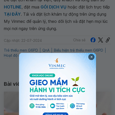
HOTLINE
, đặt mua
GÓI DỊCH VỤ
hoặc đặt lịch trực tiếp
TẠI ĐÂY
. Tải và đặt lịch khám tự động trên ứng dụng
My Vinmec để quản lý, theo dõi lịch và đặt hẹn mọi lúc
mọi nơi ngay trên ứng dụng.
Chia sẻ
Cập nhật: 22-07-2024
Trẻ thiếu men G6PD
QnA
Biểu hiện trẻ thiếu men G6PD
Hoạt độ men G6PD
Nhi
×
Bài viết liên quan