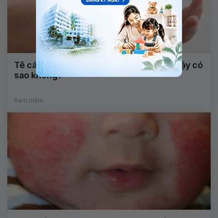
Tê cánh tay kèm đau gót chân khi ngủ dậy có
sao không?
Xem thêm