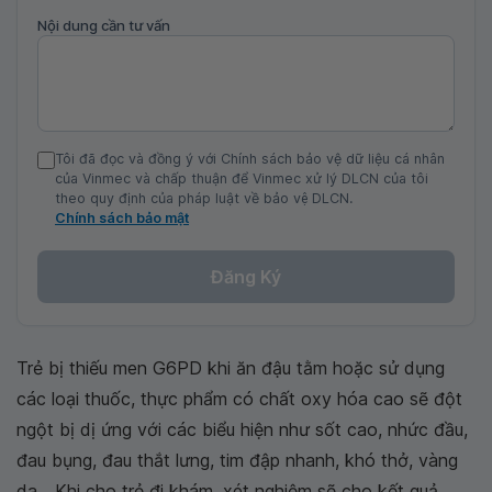
Nội dung cần tư vấn
Tôi đã đọc và đồng ý với Chính sách bảo vệ dữ liệu cá nhân
của Vinmec và chấp thuận để Vinmec xử lý DLCN của tôi
theo quy định của pháp luật về bảo vệ DLCN.
Chính sách bảo mật
Đăng Ký
Trẻ bị thiếu men G6PD khi ăn đậu tằm hoặc sử dụng
các loại thuốc, thực phẩm có chất oxy hóa cao sẽ đột
ngột bị dị ứng với các biểu hiện như sốt cao, nhức đầu,
đau bụng, đau thắt lưng, tim đập nhanh, khó thở, vàng
da,...Khi cho trẻ đi khám, xét nghiệm sẽ cho kết quả