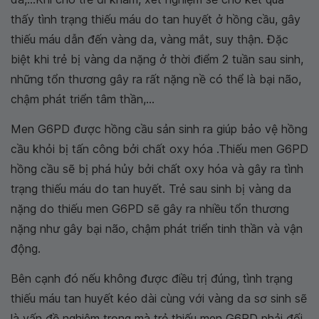
thấy tình trạng thiếu máu do tan huyết ở hồng cầu, gây
thiếu máu dẫn đến vàng da, vàng mắt, suy thận. Đặc
biệt khi trẻ bị vàng da nặng ở thời điểm 2 tuần sau sinh,
những tổn thương gây ra rất nặng nề có thể là bại não,
chậm phát triển tâm thần,...
Men G6PD được hồng cầu sản sinh ra giúp bảo vệ hồng
cầu khỏi bị tấn công bởi chất oxy hóa .Thiếu men G6PD
hồng cầu sẽ bị phá hủy bởi chất oxy hóa và gây ra tình
trạng thiếu máu do tan huyết. Trẻ sau sinh bị vàng da
nặng do thiếu men G6PD sẽ gây ra nhiều tổn thương
nặng như gây bại não, chậm phát triển tinh thần và vận
động.
Bên cạnh đó nếu không được điều trị đúng, tình trạng
thiếu máu tan huyết kéo dài cùng với vàng da sơ sinh sẽ
là vấn đề nghiêm trọng mà trẻ thiếu men G6PD phải đối