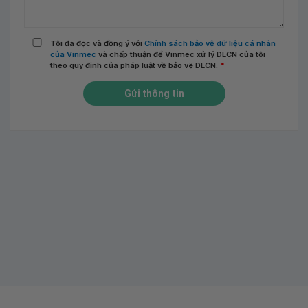
Tôi đã đọc và đồng ý với
Chính sách bảo vệ dữ liệu cá nhân
của Vinmec
và chấp thuận để Vinmec xử lý DLCN của tôi
theo quy định của pháp luật về bảo vệ DLCN.
*
Gửi thông tin