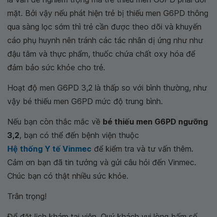
mặt. Bởi vậy nếu phát hiện trẻ bị thiếu men G6PD thông
qua sàng lọc sớm thì trẻ cần được theo dõi và khuyến
cáo phụ huynh nên tránh các tác nhân dị ứng như như
đậu tằm và thực phẩm, thuốc chứa chất oxy hóa để
đảm bảo sức khỏe cho trẻ.
Hoạt độ men G6PD 3,2 là thấp so với bình thường, như
vậy bé thiếu men G6PD mức độ trung bình.
Nếu bạn còn thắc mắc về
bé thiếu men G6PD ngưỡng
3,2
, bạn có thể đến bệnh viện thuộc
Hệ thống Y tế Vinmec
để kiểm tra và tư vấn thêm.
Cảm ơn bạn đã tin tưởng và gửi câu hỏi đến Vinmec.
Chúc bạn có thật nhiều sức khỏe.
Trân trọng!
Để đặt lịch khám tại viện, Quý khách vui lòng bấm số