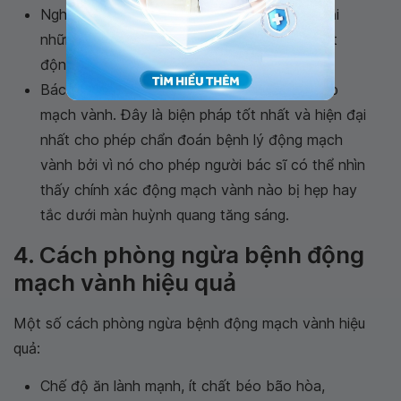
Nghiệm pháp gắng sức là phương pháp ghi lại
những thay đổi của trái tim khi bạn phải hoạt
động gắng sức (nếu có chỉ định).
Bác sĩ có thể yêu cầu bạn thông tim và chụp
mạch vành. Đây là biện pháp tốt nhất và hiện đại
nhất cho phép chẩn đoán bệnh lý động mạch
vành bởi vì nó cho phép người bác sĩ có thể nhìn
thấy chính xác động mạch vành nào bị hẹp hay
tắc dưới màn huỳnh quang tăng sáng.
4. Cách phòng ngừa bệnh động
mạch vành hiệu quả
Một số cách phòng ngừa bệnh động mạch vành hiệu
quả:
Chế độ ăn lành mạnh, ít chất béo bão hòa,