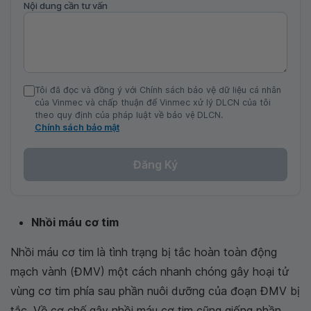
Nội dung cần tư vấn
Tôi đã đọc và đồng ý với Chính sách bảo vệ dữ liệu cá nhân
của Vinmec và chấp thuận để Vinmec xử lý DLCN của tôi
theo quy định của pháp luật về bảo vệ DLCN.
Chính sách bảo mật
Đăng Ký
Nhồi máu cơ tim
Nhồi máu cơ tim là tình trạng bị tắc hoàn toàn động
mạch vành (ĐMV) một cách nhanh chóng gây hoại tử
vùng cơ tim phía sau phần nuôi dưỡng của đoạn ĐMV bị
tắc. Về cơ chế gây nhồi máu cơ tim cũng giống phần