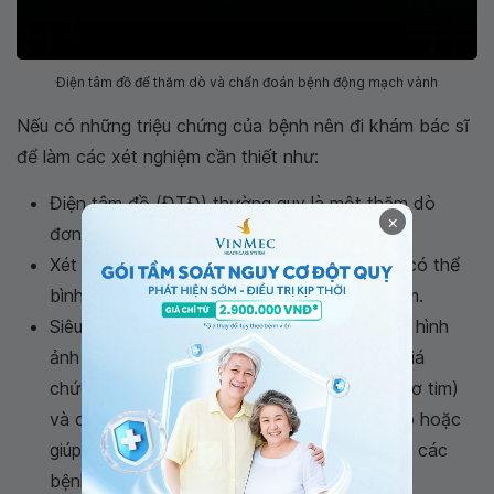
Điện tâm đồ để thăm dò và chẩn đoán bệnh động mạch vành
Nếu có những triệu chứng của bệnh nên đi khám bác sĩ
để làm các xét nghiệm cần thiết như:
Điện tâm đồ (ĐTĐ) thường quy là một thăm dò
×
đơn giản giúp chẩn đoán bệnh.
Xét nghiệm máu: các men tim có trong máu có thể
bình thường hoặc tăng trong nhồi máu cơ tim.
Siêu âm tim: thường giúp ích cho chẩn đoán, hình
ảnh rối loạn vận động vùng (nếu có), đánh giá
chức năng thất trái (đặc biệt sau nhồi máu cơ tim)
và các bệnh lý tổn thương van tim kèm theo hoặc
giúp cho các bác sĩ chẩn đoán phân biệt với các
bệnh khác.