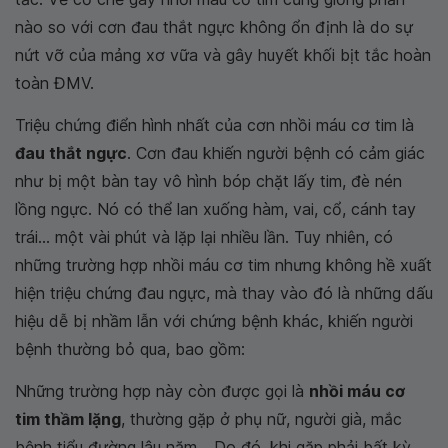
nào so với cơn đau thắt ngực không ổn định là do sự
nứt vỡ của mảng xơ vữa và gây huyết khối bịt tắc hoàn
toàn ĐMV.
Triệu chứng điển hình nhất của cơn nhồi máu cơ tim là
đau thắt ngực
. Cơn đau khiến người bệnh có cảm giác
như bị một bàn tay vô hình bóp chặt lấy tim, đè nén
lồng ngực. Nó có thể lan xuống hàm, vai, cổ, cánh tay
trái... một vài phút và lặp lại nhiều lần. Tuy nhiên, có
những trường hợp nhồi máu cơ tim nhưng không hề xuất
hiện triệu chứng đau ngực, mà thay vào đó là những dấu
hiệu dễ bị nhầm lẫn với chứng bệnh khác, khiến người
bệnh thường bỏ qua, bao gồm:
Những trường hợp này còn được gọi là
nhồi máu cơ
tim thầm lặng
, thường gặp ở phụ nữ, người già, mắc
bệnh tiểu đường lâu năm... Do đó, khi gặp phải bất kỳ