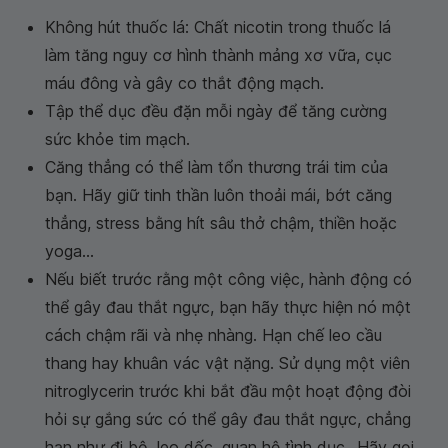
Không hút thuốc lá: Chất nicotin trong thuốc lá
làm tăng nguy cơ hình thành mảng xơ vữa, cục
máu đông và gây co thắt động mạch.
Tập thể dục đều đặn mỗi ngày để tăng cường
sức khỏe tim mạch.
Căng thẳng có thể làm tổn thương trái tim của
bạn. Hãy giữ tinh thần luôn thoải mái, bớt căng
thẳng, stress bằng hít sâu thở chậm, thiền hoặc
yoga...
Nếu biết trước rằng một công việc, hành động có
thể gây đau thắt ngực, bạn hãy thực hiện nó một
cách chậm rãi và nhẹ nhàng. Hạn chế leo cầu
thang hay khuân vác vật nặng. Sử dụng một viên
nitroglycerin trước khi bắt đầu một hoạt động đòi
hỏi sự gắng sức có thể gây đau thắt ngực, chẳng
hạn như đi bộ, leo dốc, quan hệ tình dục...Hãy gọi