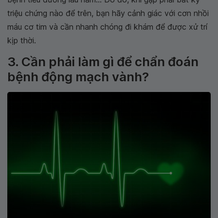
triệu chứng nào để trên, bạn hãy cảnh giác với cơn nhồi
máu cơ tim và cần nhanh chóng đi khám để được xử trí
kịp thời.
3. Cần phải làm gì để chẩn đoán
bệnh động mạch vành?