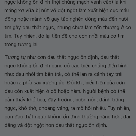
ngực không ổn định (hội chứng mạch vành cấp) là khi
mảng xơ vữa bị nứt vỡ đột ngột làm xuất hiện cục máu
đông hoặc mảnh vỡ gây tắc nghẽn dòng máu đến nuôi
tim gây đau thắt ngực, nhưng chưa làm tổn thương ở cơ
tim. Tuy nhiên, đó lại tiền đề cho cơn nhồi máu cơ tim
trong tương lai.
Tương tự như cơn đau thắt ngực ổn định, đau thắt
ngực không ổn định cũng có các triệu chứng điển hình
như: đau nhói tim bên trái, có thể lan ra cánh tay trái
hoặc ra phía sau xương ức. Đôi khi, biểu hiện của cơn
đau còn xuất hiện ở cổ hoặc hàm. Người bệnh có thể
cảm thấy khó tiêu, đầy trướng, buồn nôn, đánh trống
ngực, khó thở, choáng váng, ra mồ hôi nhiều. Tuy nhiên,
cơn đau thắt ngực không ổn định thường nặng hơn, dai
dẳng và đột ngột hơn đau thắt ngực ổn định.