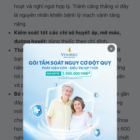
hoạt và nghỉ ngơi hợp lý. Tránh căng thẳng vì đây
là nguyên nhân khiến bệnh lý mạch vành tăng
nặng.
Kiểm soát tốt các chỉ số huyết áp, mỡ máu,
đường huyết:
dùng thuốc theo chỉ định.
×
Thăm khám định kỳ:
điều này giúp bác sĩ biết
bạn đã kiểm soát tốt các yếu tố nguy cơ tăng
năng bệnh chưa, việc dùng thuốc có ảnh hưởng
tới cơ thể hay không... Từ đó, đưa ra lời khuyên
và phác đồ điều trị tiếp theo phù hợp.
Bổ sung thảo dược hỗ trợ:
trong những năm gần
đây, việc sử dụng thảo dược đang là xu hướng
mới trong điều trị bệnh mạch vành được nhiều
chuyên gia đánh giá cao. Tại Viện Hàn Lâm Khoa
học Nga, các nhà khoa học đã tiến hành hơn 600
nghiên cứu và phát hiện Dihydroquercetin từ chiết