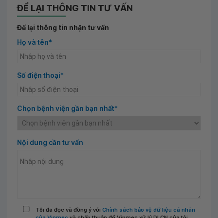
ĐỂ LẠI THÔNG TIN TƯ VẤN
Để lại thông tin nhận tư vấn
Họ và tên*
Số điện thoại*
Chọn bệnh viện gần bạn nhất*
Nội dung cần tư vấn
Tôi đã đọc và đồng ý với
Chính sách bảo vệ dữ liệu cá nhân
của Vinmec
và chấp thuận để Vinmec xử lý DLCN của tôi