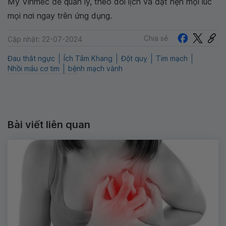
My Vinmec để quản lý, theo dõi lịch và đặt hẹn mọi lúc
mọi nơi ngay trên ứng dụng.
Chia sẻ
Cập nhật: 22-07-2024
Đau thắt ngực
Ích Tâm Khang
Đột quỵ
Tim mạch
Nhồi máu cơ tim
bệnh mạch vành
Bài viết liên quan