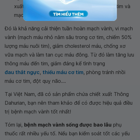
xuất thông Dahurian có rất nhiều lợi ích trên tim và
mạch máu.
Đó là khả năng cải thiện tuần hoàn mạch vành, vi mạch
vành (mạch máu nhỏ nằm sâu trong cơ tim, chiếm 50%
lượng máu nuôi tim), giảm cholesterol máu, chống xơ
vữa mạch và làm tan cục máu đông. Từ đó làm tăng lưu
thông máu đến tim, giảm đáng kể tình trạng
đau thắt ngực
,
thiếu máu cơ tim
, phòng tránh nhồi
máu cơ tim, đột quỵ não....
Tại Việt Nam, đã có sản phẩm chứa chiết xuất Thông
Dahurian, bạn nên tham khảo để có được hiệu quả điều
trị bệnh mạch vành tốt nhất!
Tóm lại,
bệnh mạch vành sống được bao lâu
phụ
thuốc rất nhiều yếu tố. Nếu bạn kiểm soát tốt các yếu