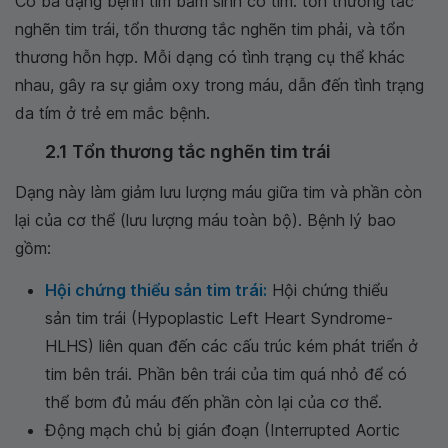
Có ba dạng bệnh tim bẩm sinh có tím: tổn thương tắc
nghẽn tim trái, tổn thương tắc nghẽn tim phải, và tổn
thương hỗn hợp. Mỗi dạng có tình trạng cụ thể khác
nhau, gây ra sự giảm oxy trong máu, dẫn đến tình trạng
da tím ở trẻ em mắc bệnh.
2.1 Tổn thương tắc nghẽn tim trái
Dạng này làm giảm lưu lượng máu giữa tim và phần còn
lại của cơ thể (lưu lượng máu toàn bộ). Bệnh lý bao
gồm:
Hội chứng thiểu sản tim trái:
Hội chứng thiểu
sản tim trái (Hypoplastic Left Heart Syndrome-
HLHS) liên quan đến các cấu trúc kém phát triển ở
tim bên trái. Phần bên trái của tim quá nhỏ để có
thể bơm đủ máu đến phần còn lại của cơ thể.
Động mạch chủ bị gián đoạn (Interrupted Aortic