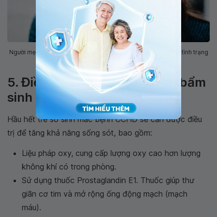
Người mẹ mắc bệnh khi mang thai như nhiễm virus có thể gây tình trạng
bệnh ở trẻ
5. Điều trị chứng bệnh lý tim bẩm
sinh có tím
Hầu hết trẻ sơ sinh mắc bệnh CCHD sẽ cần được điều
trị để tăng khả năng sống sót, bao gồm:
Liệu pháp oxy, cung cấp lượng oxy cao hơn lượng
không khí có trong phòng.
Sử dụng thuốc Prostaglandin E1. Thuốc giúp thư
giãn cơ tim và mở rộng ống động mạch (mạch
máu).