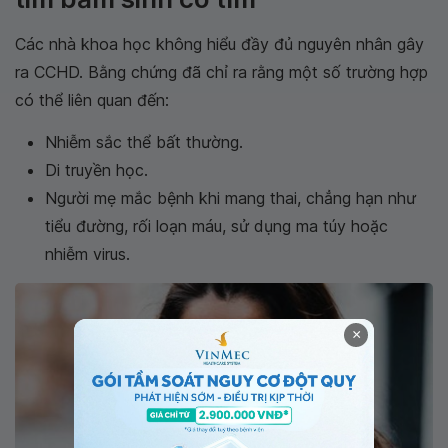
Các nhà khoa học không hiểu đầy đủ nguyên nhân gây
ra CCHD. Bằng chứng đã chỉ ra rằng một số trường hợp
có thể liên quan đến:
Nhiễm sắc thể bất thường.
Di truyền học.
Người mẹ mắc bệnh khi mang thai, chẳng hạn như
tiểu đường, rối loạn máu, sử dụng ma túy hoặc
nhiễm virus.
×